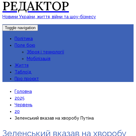
РЕДАКТОР
Новини України, життя, війни та шоу-бізнесу
Toggle navigation
Політика
Поле бою
Зброя і технології
Мобілізація
Життя
Таблоїд
Про проєкт
Головна
2025
Червень
20
Зеленський вказав на хворобу Путіна
Зеленський вказав на хворобу