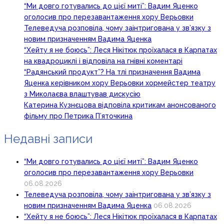
“Ми довго готувались до цієї миті”: Вадим Яценко
оголосив про перезавантаження хору Верьовки
Телеведуча розповіла, чому заінтригована у зв’язку з
новим призначенням Вадима Яценка
“Хейту я не боюсь”: Леся Нікітюк проїхалася в Карпатах
на квадроциклі і відповіла на гнівні коментарі
“Радянський продукт”? На тлі призначення Вадима
Яценка керівником хору Верьовки хормейстер театру
з Миколаєва влаштував дискусію
Катерина Кузнєцова відповіла критикам анонсованого
фільму про Петрика П’яточкина
Недавні записи
“Ми довго готувались до цієї миті”: Вадим Яценко
оголосив про перезавантаження хору Верьовки
06.08.2026
Телеведуча розповіла, чому заінтригована у зв’язку з
новим призначенням Вадима Яценка
06.08.2026
“Хейту я не боюсь”: Леся Нікітюк проїхалася в Карпатах