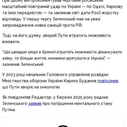
При цьому він прокоментував черговий російський
масштабний повітряний удар по Україні — по Одесі, Харкову
та їхніх передмістях — та закликав світ дати Росії жорстку
відповідь. У першу чергу Зеленський має на увазі
запровадження нових санкцій проти РФ.
Тоді, на його думку, хворий Путін втратить можливість
воювати.
“
Що швидше хворі в Кремлі втратять можливість фінансувати
війну, то більше життів зможемо врятувати в Україні
“, —
зазначив Зеленський.
У 2023 році начальник Головного управління розвідки
Міністерства оборони України Кирило Буданов
повідомив
,
що Путін хворіє на онкологію.
Як повідомляв Редактор, у березні 2025 року радник
Зеленського
заявив
про погіршення ментального стану
Путіна.