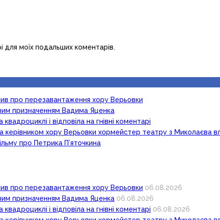
рі для моїх подальших коментарів.
осив про перезавантаження хору Верьовки
новим призначенням Вадима Яценка
 квадроциклі і відповіла на гнівні коментарі
ка керівником хору Верьовки хормейстер театру з Миколаєва в
ільму про Петрика П’яточкина
осив про перезавантаження хору Верьовки
06.08.2026
новим призначенням Вадима Яценка
06.08.2026
 квадроциклі і відповіла на гнівні коментарі
06.08.2026