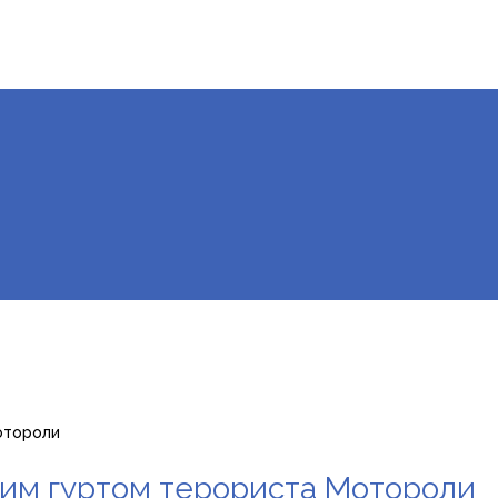
отороли
ним гуртом терориста Мотороли