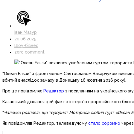
Іван Мазур
20.06.2025
Шоу-бізнес
zero comment
“Океан Ельзи” з фронтменом Святославом Вакарчуком виявивс
вбитий внаслідок замаху в Донецьку 16 жовтня 2016 року).
Про це повідомляє
Редактор
з посиланням на українського ж
Казанський дізнався цей факт з інтерв’ю проросійського бло
“
Чаленко розповів, що терорист Моторола любив гурт «Океан Ель
Як повідомляв Редактор, телеведучому
стало соромно
через 