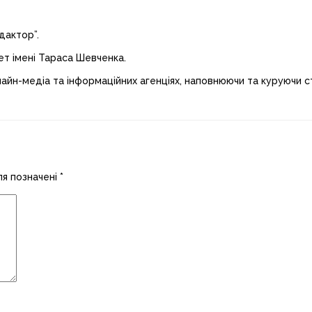
дактор”.
ет імені Тараса Шевченка.
лайн-медіа та інформаційних агенціях, наповнюючи та куруючи ст
ля позначені
*