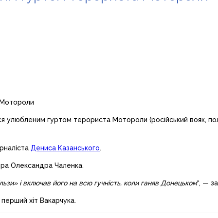
я улюбленим гуртом терориста Мотороли (російський вояк, пол
урналіста
Дениса Казанського
.
гера Олександра Чаленка.
зи» і включав його на всю гучність, коли ганяв Донецьком
“, — з
перший хіт Вакарчука.