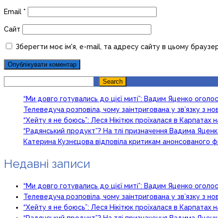
Email
*
Сайт
Зберегти моє ім'я, e-mail, та адресу сайту в цьому браузе
Search
Search
“Ми довго готувались до цієї миті”: Вадим Яценко огол
Телеведуча розповіла, чому заінтригована у зв’язку з 
“Хейту я не боюсь”: Леся Нікітюк проїхалася в Карпатах на
“Радянський продукт”? На тлі призначення Вадима Яцен
Катерина Кузнєцова відповіла критикам анонсованого ф
Недавні записи
“Ми довго готувались до цієї миті”: Вадим Яценко огол
Телеведуча розповіла, чому заінтригована у зв’язку з 
“Хейту я не боюсь”: Леся Нікітюк проїхалася в Карпатах на