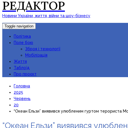
РЕДАКТОР
Новини України, життя, війни та шоу-бізнесу
Toggle navigation
Політика
Поле бою
Зброя і технології
Мобілізація
Життя
Таблоїд
Про проєкт
Головна
2025
Червень
20
“Океан Ельзи” виявився улюбленим гуртом терориста М
“Океан Ельзи” виявився улюбле