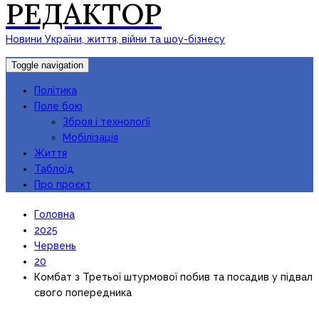
РЕДАКТОР
Новини України, життя, війни та шоу-бізнесу
Toggle navigation
Політика
Поле бою
Зброя і технології
Мобілізація
Життя
Таблоїд
Про проєкт
Головна
2025
Червень
20
Комбат з Третьої штурмової побив та посадив у підвал
свого попередника