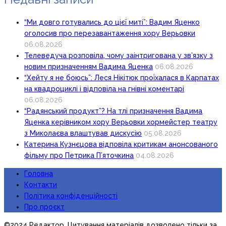
“Ми довго готувались до цієї миті”: Вадим Яценко
оголосив про перезавантаження хору Верьовки
06.08.2026
Телеведуча розповіла, чому заінтригована у зв’язку з
новим призначенням Вадима Яценка
06.08.2026
“Хейту я не боюсь”: Леся Нікітюк проїхалася в Карпатах
на квадроциклі і відповіла на гнівні коментарі
06.08.2026
“Радянський продукт”? На тлі призначення Вадима
Яценка керівником хору Верьовки хормейстер театру
з Миколаєва влаштував дискусію
05.08.2026
Катерина Кузнєцова відповіла критикам анонсованого
фільму про Петрика П’яточкина
04.08.2026
Головна
Контакти
Політика конфіденційності
Про проєкт
©2024 Редактор. Цитування матеріалів дозволено тільки за