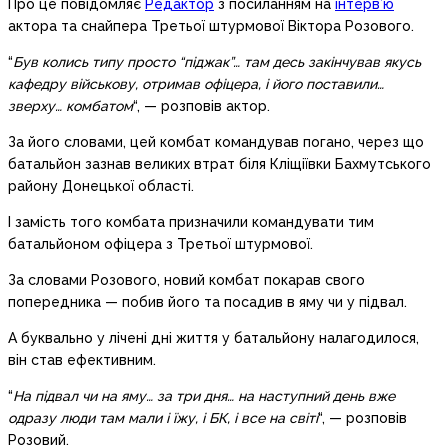
Про це повідомляє
Редактор
з посиланням на
інтерв’ю
актора та снайпера Третьої штурмової Віктора Розового.
“
Був колись типу просто “піджак”… там десь закінчував якусь
кафедру військову, отримав офіцера, і його поставили…
зверху… комбатом
“, — розповів актор.
За його словами, цей комбат командував погано, через що
батальйон зазнав великих втрат біля Кліщіївки Бахмутського
району Донецької області.
І замість того комбата призначили командувати тим
батальйоном офіцера з Третьої штурмової.
За словами Розового, новий комбат покарав свого
попередника — побив його та посадив в яму чи у підвал.
А буквально у лічені дні життя у батальйону налагодилося,
він став ефективним.
“
На підвал чи на яму… за три дня… на наступний день вже
одразу люди там мали і їжу, і БК, і все на світі
“, — розповів
Розовий.