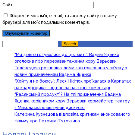
Сайт
Зберегти моє ім'я, e-mail, та адресу сайту в цьому
браузері для моїх подальших коментарів.
Search
Search
“Ми довго готувались до цієї миті”: Вадим Яценко
оголосив про перезавантаження хору Верьовки
Телеведуча розповіла, чому заінтригована у зв’язку з
новим призначенням Вадима Яценка
“Хейту я не боюсь”: Леся Нікітюк проїхалася в Карпатах
на квадроциклі і відповіла на гнівні коментарі
“Радянський продукт”? На тлі призначення Вадима
Яценка керівником хору Верьовки хормейстер театру
з Миколаєва влаштував дискусію
Катерина Кузнєцова відповіла критикам анонсованого
фільму про Петрика П’яточкина
Недавні записи