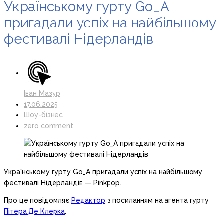
Українському гурту Go_A
пригадали успіх на найбільшому
фестивалі Нідерландів
Іван Мазур
17.06.2025
Шоу-бізнес
zero comment
Українському гурту Go_A пригадали успіх на найбільшому
фестивалі Нідерландів — Pinkpop.
Про це повідомляє
Редактор
з посиланням на агента гурту
Пітера Де Клерка
.