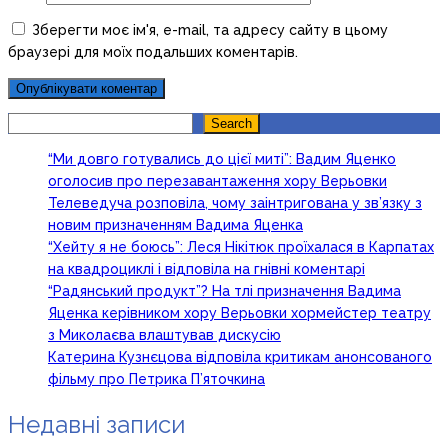
Зберегти моє ім'я, e-mail, та адресу сайту в цьому
браузері для моїх подальших коментарів.
Search
Search
“Ми довго готувались до цієї миті”: Вадим Яценко
оголосив про перезавантаження хору Верьовки
Телеведуча розповіла, чому заінтригована у зв’язку з
новим призначенням Вадима Яценка
“Хейту я не боюсь”: Леся Нікітюк проїхалася в Карпатах
на квадроциклі і відповіла на гнівні коментарі
“Радянський продукт”? На тлі призначення Вадима
Яценка керівником хору Верьовки хормейстер театру
з Миколаєва влаштував дискусію
Катерина Кузнєцова відповіла критикам анонсованого
фільму про Петрика П’яточкина
Недавні записи