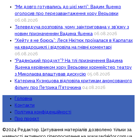
“Ми довго готувались до цієї миті”: Вадим Яценко
оголосив про перезавантаження хору Верьовки
06.08.2026
Телеведуча розповіла, чому заінтригована у зв’язку з
новим призначенням Вадима Яценка
06.08.2026
“Хейту я не боюсь”: Леся Нікітюк проїхалася в Карпатах
на квадроциклі і відповіла на гнівні коментарі
06.08.2026
“Радянський продукт”? На тлі призначення Вадима
Яценка керівником хору Верьовки хормейстер театру
з Миколаєва влаштував дискусію
05.08.2026
Катерина Кузнєцова відповіла критикам анонсованого
фільму про Петрика П’яточкина
04.08.2026
Головна
Контакти
Політика конфіденційності
Про проєкт
©2024 Редактор. Цитування матеріалів дозволено тільки за
наявності активного гіперпосилання на www.redaktor.com.ua,