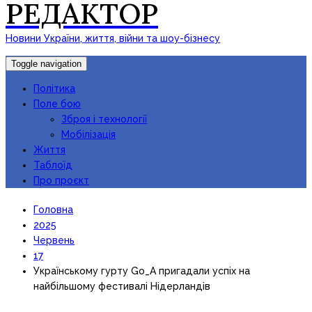
РЕДАКТОР
Новини України, життя, війни та шоу-бізнесу
Toggle navigation
Політика
Поле бою
Зброя і технології
Мобілізація
Життя
Таблоїд
Про проєкт
Головна
2025
Червень
17
Українському гурту Go_A пригадали успіх на
найбільшому фестивалі Нідерландів