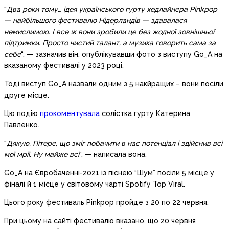
“
Два роки тому… ідея українського гурту хедлайнера Pinkpop
— найбільшого фестивалю Нідерландів — здавалася
немислимою. І все ж вони зробили це без жодної зовнішньої
підтримки. Просто чистий талант, а музика говорить сама за
себе
“, — зазначив він, опублікувавши фото з виступу Go_A на
вказаному фестивалі у 2023 році.
Тоді виступ Go_A назвали одним з 5 накйращих – вони посіли
друге місце.
Цю подію
прокоментувала
солістка гурту Катерина
Павленко.
“
Дякую, Пітере, що зміг побачити в нас потенціал і здійснив всі
мої мрії. Ну майже всі
“, — написала вона.
Go_A на Євробаченні-2021 із піснею “Шум” посіли 5 місце у
фіналі й 1 місце у світовому чарті Spotify Top Viral.
Цього року фестиваль Pinkpop пройде з 20 по 22 червня.
При цьому на сайті фестивалю вказано, що 20 червня