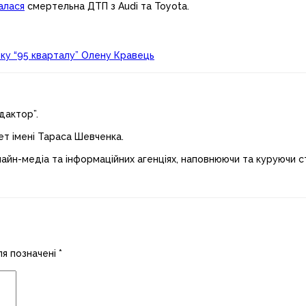
алася
смертельна ДТП з Audi та Toyota.
рку “95 кварталу” Олену Кравець
дактор”.
ет імені Тараса Шевченка.
лайн-медіа та інформаційних агенціях, наповнюючи та куруючи ст
ля позначені
*