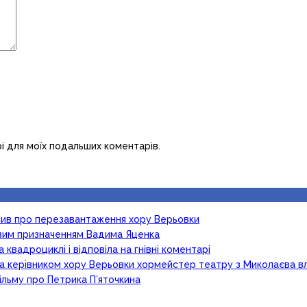
рі для моїх подальших коментарів.
осив про перезавантаження хору Верьовки
новим призначенням Вадима Яценка
 квадроциклі і відповіла на гнівні коментарі
ка керівником хору Верьовки хормейстер театру з Миколаєва в
ільму про Петрика П’яточкина