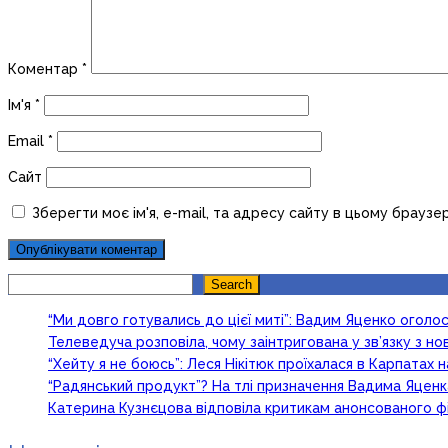
Коментар
*
Ім'я
*
Email
*
Сайт
Зберегти моє ім'я, e-mail, та адресу сайту в цьому браузе
Search
Search
“Ми довго готувались до цієї миті”: Вадим Яценко огол
Телеведуча розповіла, чому заінтригована у зв’язку з 
“Хейту я не боюсь”: Леся Нікітюк проїхалася в Карпатах на
“Радянський продукт”? На тлі призначення Вадима Яцен
Катерина Кузнєцова відповіла критикам анонсованого ф