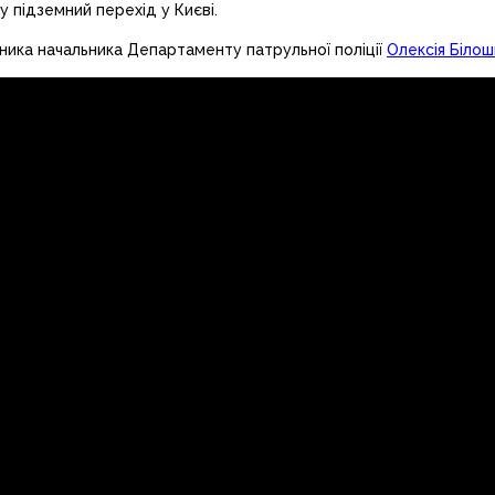
у підземний перехід у Києві.
ника начальника Департаменту патрульної поліції
Олексія Біло