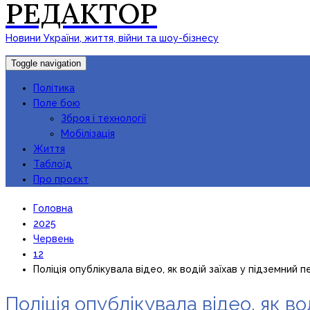
РЕДАКТОР
Новини України, життя, війни та шоу-бізнесу
Toggle navigation
Політика
Поле бою
Зброя і технології
Мобілізація
Життя
Таблоїд
Про проєкт
Головна
2025
Червень
12
Поліція опублікувала відео, як водій заїхав у підземний п
Поліція опублікувала відео, як во