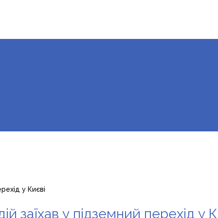
ерехід у Києві
дій заїхав у підземний перехід у К