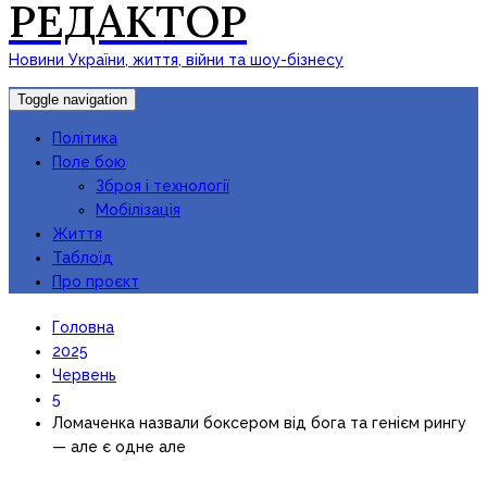
РЕДАКТОР
Новини України, життя, війни та шоу-бізнесу
Toggle navigation
Політика
Поле бою
Зброя і технології
Мобілізація
Життя
Таблоїд
Про проєкт
Головна
2025
Червень
5
Ломаченка назвали боксером від бога та генієм рингу
— але є одне але