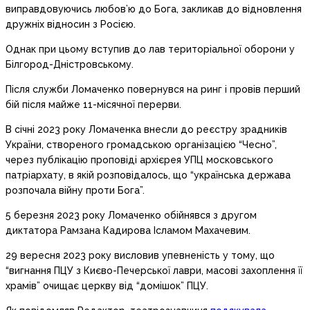
виправдовуючись любов’ю до Бога, закликав до відновлення
дружніх відносин з Росією.
Однак при цьому вступив до лав територіальної оборони у
Білгород-Дністровському.
Після служби Ломаченко повернувся на ринг і провів перший
бій після майже 11-місячної перерви.
В січні 2023 року Ломаченка внесли до реєстру зрадників
України, створеного громадською організацією “Чесно”,
через публікацію проповіді архієрея УПЦ московського
патріархату, в якій розповідалось, що “українська держава
розпочала війну проти Бога”.
5 березня 2023 року Ломаченко обійнявся з другом
диктатора Рамзана Кадирова Ісламом Махачевим.
29 вересня 2023 року висловив упевненість у тому, що
“вигнання ПЦУ з Києво-Печерської лаври, масові захоплення її
храмів” очищає церкву від “домішок” ПЦУ.