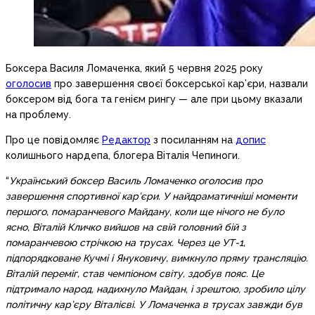
Боксера Василя Ломаченка, який 5 червня 2025 року
оголосив
про завершення своєї боксерської кар’єри, назвали
боксером від бога та генієм рингу — але при цьому вказали
на проблему.
Про це повідомляє
Редактор
з посиланням на
допис
колишнього нардепа, блогера Віталія Чепиноги.
“
Український боксер Василь Ломаченко оголосив про
завершення спортивної кар’єри. У найдраматичніші моменти
першого, помаранчевого Майдану, коли ще нічого не було
ясно, Віталій Кличко вийшов на свій головний бій з
помаранчевою стрічкою на трусах. Через це УТ-1,
підпорядковане Кучмі і Януковичу, вимкнуло пряму трансляцію.
Віталій переміг, став чемпіоном світу, здобув пояс. Це
підтримало народ, надихнуло Майдан, і зрештою, зробило цілу
політичну кар’єру Віталієві. У Ломаченка в трусах завжди був