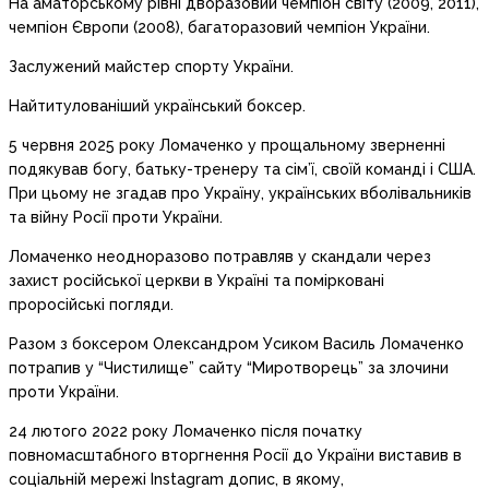
На аматорському рівні дворазовий чемпіон світу (2009, 2011),
чемпіон Європи (2008), багаторазовий чемпіон України.
Заслужений майстер спорту України.
Найтитулованіший український боксер.
5 червня 2025 року Ломаченко у прощальному зверненні
подякував богу, батьку-тренеру та сім’ї, своїй команді і США.
При цьому не згадав про Україну, українських вболівальників
та війну Росії проти України.
Ломаченко неодноразово потравляв у скандали через
захист російської церкви в Україні та помірковані
проросійські погляди.
Разом з боксером Олександром Усиком Василь Ломаченко
потрапив у “Чистилище” сайту “Миротворець” за злочини
проти України.
24 лютого 2022 року Ломаченко після початку
повномасштабного вторгнення Росії до України виставив в
соціальній мережі Instagram допис, в якому,