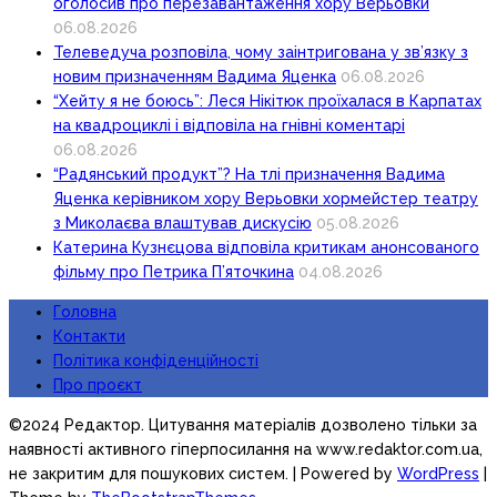
оголосив про перезавантаження хору Верьовки
06.08.2026
Телеведуча розповіла, чому заінтригована у зв’язку з
новим призначенням Вадима Яценка
06.08.2026
“Хейту я не боюсь”: Леся Нікітюк проїхалася в Карпатах
на квадроциклі і відповіла на гнівні коментарі
06.08.2026
“Радянський продукт”? На тлі призначення Вадима
Яценка керівником хору Верьовки хормейстер театру
з Миколаєва влаштував дискусію
05.08.2026
Катерина Кузнєцова відповіла критикам анонсованого
фільму про Петрика П’яточкина
04.08.2026
Головна
Контакти
Політика конфіденційності
Про проєкт
©2024 Редактор. Цитування матеріалів дозволено тільки за
наявності активного гіперпосилання на www.redaktor.com.ua,
не закритим для пошукових систем.
| Powered by
WordPress
|