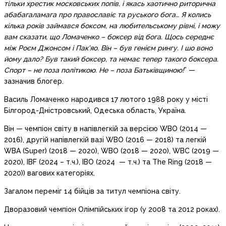
тільки хрестик московських попів, і якась хаотично риторична
абабагаламага про православіє та руського бога… Я колись
кілька років займався боксом, на любительському рівні, і можу
вам сказати, що Ломаченко – боксер від бога. Щось середнє
між Роєм Джонсом і Пак’яо. Він – був генієм рингу. І шо воно
йому дало? Був такий боксер, та немає тепер такого боксера.
Спорт – не поза політикою. Не – поза Батьківщиною!
” —
зазначив блогер.
Василь Ломаченко народився 17 лютого 1988 року у місті
Білгород-Дністровський, Одеська область, Україна.
Він — чемпіон світу в напівлегкій за версією WBO (2014 —
2016), другій напівлегкій вазі WBO (2016 — 2018) та легкій
WBA (Super) (2018 — 2020), WBO (2018 — 2020), WBC (2019 —
2020), IBF (2024 – т.ч.), IBO (2024 — т.ч.) та The Ring (2018 —
2020)) вагових категоріях.
Загалом переміг 14 бійців за титул чемпіона світу.
Дворазовий чемпіон Олімпійських ігор (у 2008 та 2012 роках).