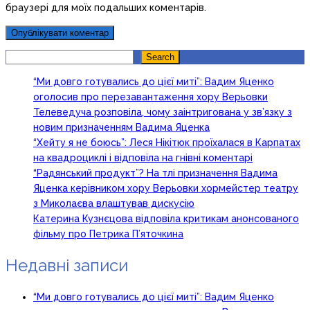
браузері для моїх подальших коментарів.
Search
Search
“Ми довго готувались до цієї миті”: Вадим Яценко
оголосив про перезавантаження хору Верьовки
Телеведуча розповіла, чому заінтригована у зв’язку з
новим призначенням Вадима Яценка
“Хейту я не боюсь”: Леся Нікітюк проїхалася в Карпатах
на квадроциклі і відповіла на гнівні коментарі
“Радянський продукт”? На тлі призначення Вадима
Яценка керівником хору Верьовки хормейстер театру
з Миколаєва влаштував дискусію
Катерина Кузнєцова відповіла критикам анонсованого
фільму про Петрика П’яточкина
Недавні записи
“Ми довго готувались до цієї миті”: Вадим Яценко