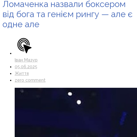
Ломаченка назвали боксером
від бога та генієм рингу — але є
одне але
Іван Мазур
05.06.2025
Життя
zero comment