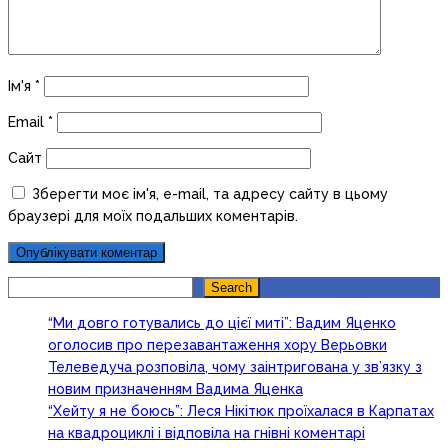
Ім'я
*
Email
*
Сайт
Зберегти моє ім'я, e-mail, та адресу сайту в цьому
браузері для моїх подальших коментарів.
Search
Search
“Ми довго готувались до цієї миті”: Вадим Яценко
оголосив про перезавантаження хору Верьовки
Телеведуча розповіла, чому заінтригована у зв’язку з
новим призначенням Вадима Яценка
“Хейту я не боюсь”: Леся Нікітюк проїхалася в Карпатах
на квадроциклі і відповіла на гнівні коментарі