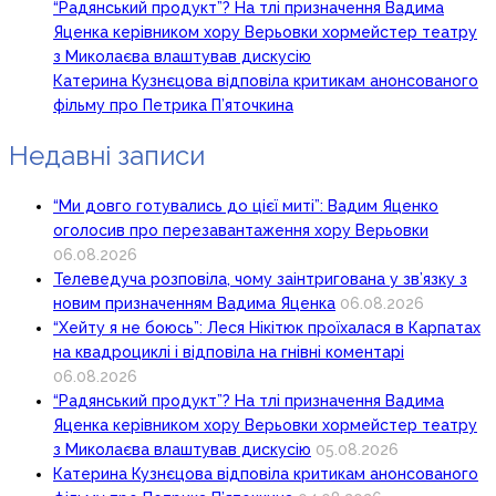
“Радянський продукт”? На тлі призначення Вадима
Яценка керівником хору Верьовки хормейстер театру
з Миколаєва влаштував дискусію
Катерина Кузнєцова відповіла критикам анонсованого
фільму про Петрика П’яточкина
Недавні записи
“Ми довго готувались до цієї миті”: Вадим Яценко
оголосив про перезавантаження хору Верьовки
06.08.2026
Телеведуча розповіла, чому заінтригована у зв’язку з
новим призначенням Вадима Яценка
06.08.2026
“Хейту я не боюсь”: Леся Нікітюк проїхалася в Карпатах
на квадроциклі і відповіла на гнівні коментарі
06.08.2026
“Радянський продукт”? На тлі призначення Вадима
Яценка керівником хору Верьовки хормейстер театру
з Миколаєва влаштував дискусію
05.08.2026
Катерина Кузнєцова відповіла критикам анонсованого