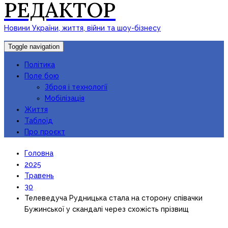
РЕДАКТОР
Новини України, життя, війни та шоу-бізнесу
Toggle navigation
Політика
Поле бою
Зброя і технології
Мобілізація
Життя
Таблоїд
Про проєкт
Головна
2025
Травень
30
Телеведуча Рудницька стала на сторону співачки
Бужинської у скандалі через схожість прізвищ