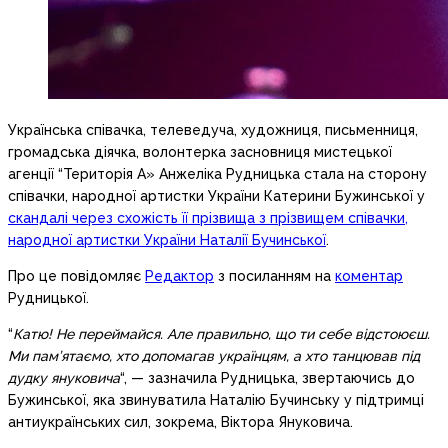
Українська співачка, телеведуча, художниця, письменниця,
громадська діячка, волонтерка засновниця мистецької
агенції “Територія А» Анжеліка Рудницька стала на сторону
співачки, народної артистки України Катерини Бужинської у
скандалі через схожість її прізвища з прізвищем співачки,
народної артистки України Наталії Бучинської
.
Про це повідомляє
Редактор
з посиланням на
коментар
Рудницької.
“
Катю! Не переймайся. Але правильно, що ти себе відстоюєш.
Ми пам’ятаємо, хто допомагав українцям, а хто танцював під
дудку януковича
“, — зазначила Рудницька, звертаючись до
Бужинської, яка звинуватила Наталію Бучинську у підтримці
антиукраїнських сил, зокрема, Віктора Януковича.