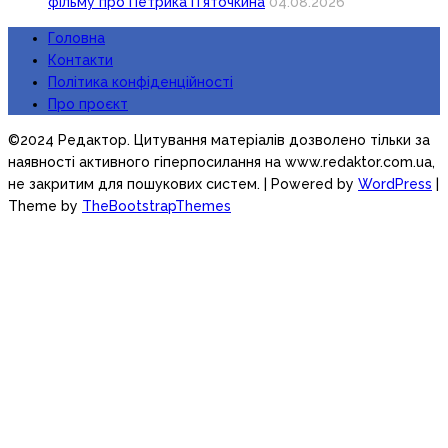
фільму про Петрика П’яточкина
04.08.2026
Головна
Контакти
Політика конфіденційності
Про проєкт
©2024 Редактор. Цитування матеріалів дозволено тільки за
наявності активного гіперпосилання на www.redaktor.com.ua,
не закритим для пошукових систем.
| Powered by
WordPress
|
Theme by
TheBootstrapThemes