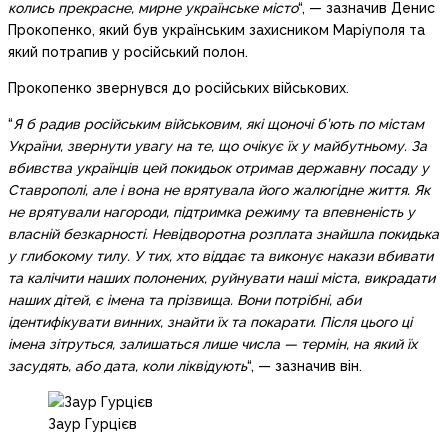
колись прекрасне, мирне українське місто
“, — зазначив Денис
Прокопенко, який був українським захисником Маріуполя та
який потрапив у російський полон.
Прокопенко звернувся до російських військових.
“
Я б радив російським військовим, які щоночі б’ють по містам
України, звернути увагу на те, що очікує їх у майбутньому. За
вбивства українців цей покидьок отримав державну посаду у
Ставрополі, але і вона не врятувала його жалюгідне життя. Як
не врятували нагороди, підтримка режиму та впевненість у
власній безкарності. Невідворотна розплата знайшла покидька
у глибокому тилу. У тих, хто віддає та виконує накази вбивати
та калічити наших полонених, руйнувати наші міста, викрадати
наших дітей, є імена та прізвища. Вони потрібні, аби
ідентифікувати винних, знайти їх та покарати. Після цього ці
імена зітруться, залишаться лише числа — термін, на який їх
засудять, або дата, коли ліквідують
“, — зазначив він.
Заур Гурцієв