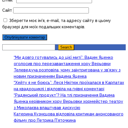
Email
*
Сайт
Зберегти моє ім'я, e-mail, та адресу сайту в цьому
браузері для моїх подальших коментарів.
Search
Search
“Ми довго готувались до цієї миті”: Вадим Яценко
оголосив про перезавантаження хору Верьовки
Телеведуча розповіла, чому заінтригована у зв’язку з
новим призначенням Вадима Яценка
“Хейту я не боюсь”: Леся Нікітюк проїхалася в Карпатах
на квадроциклі і відповіла на гнівні коментарі
“Радянський продукт”? На тлі призначення Вадима
Яценка керівником хору Верьовки хормейстер театру
з Миколаєва влаштував дискусію
Катерина Кузнєцова відповіла критикам анонсованого
фільму про Петрика П’яточкина