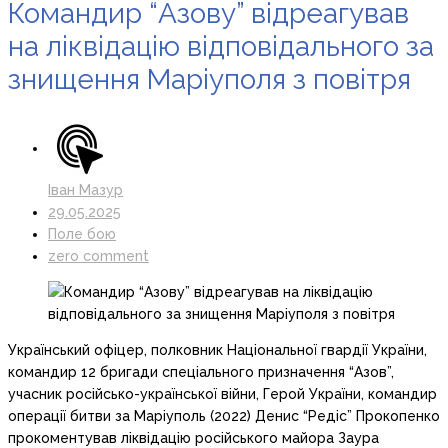
Командир “Азову” відреагував
на ліквідацію відповідального за
знищення Маріуполя з повітря
Іван Мазур
29.05.2025
Поле бою
zero comment
Український офіцер, полковник Національної гвардії України,
командир 12 бригади спеціального призначення “Азов”,
учасник російсько-української війни, Герой України, командир
операції битви за Маріуполь (2022) Денис “Редіс” Прокопенко
прокоментував ліквідацію російського майора Заура