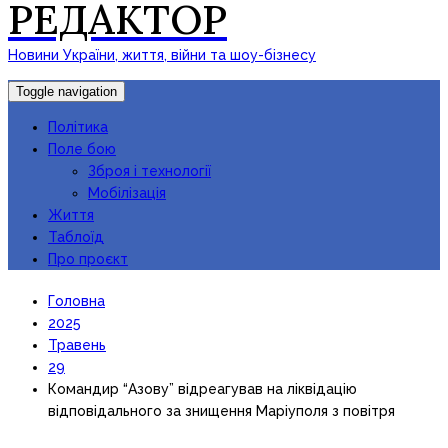
РЕДАКТОР
Новини України, життя, війни та шоу-бізнесу
Toggle navigation
Політика
Поле бою
Зброя і технології
Мобілізація
Життя
Таблоїд
Про проєкт
Головна
2025
Травень
29
Командир “Азову” відреагував на ліквідацію
відповідального за знищення Маріуполя з повітря