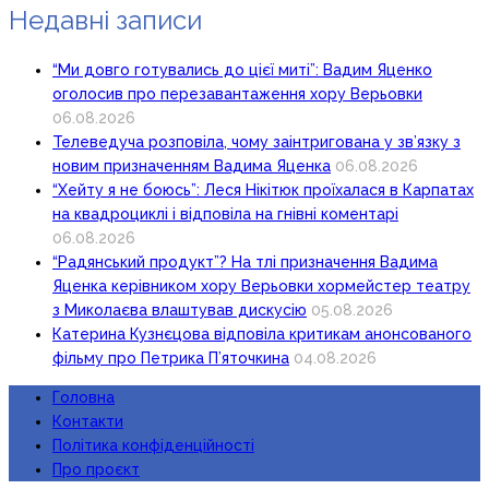
Недавні записи
“Ми довго готувались до цієї миті”: Вадим Яценко
оголосив про перезавантаження хору Верьовки
06.08.2026
Телеведуча розповіла, чому заінтригована у зв’язку з
новим призначенням Вадима Яценка
06.08.2026
“Хейту я не боюсь”: Леся Нікітюк проїхалася в Карпатах
на квадроциклі і відповіла на гнівні коментарі
06.08.2026
“Радянський продукт”? На тлі призначення Вадима
Яценка керівником хору Верьовки хормейстер театру
з Миколаєва влаштував дискусію
05.08.2026
Катерина Кузнєцова відповіла критикам анонсованого
фільму про Петрика П’яточкина
04.08.2026
Головна
Контакти
Політика конфіденційності
Про проєкт