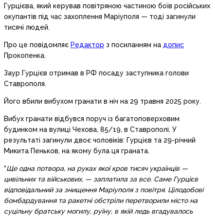
Гурцієва, який керував повітряною частиною боїв російських
окупантів під час захоплення Маріуполя — тоді загинули
тисячі людей.
Про це повідомляє
Редактор
з посиланням на
допис
Прокопенка.
Заур Гурцієв отримав в РФ посаду заступника голови
Ставрополя.
Його вбили вибухом гранати в ніч на 29 травня 2025 року.
Вибух гранати відбувся поруч із багатоповерховим
будинком на вулиці Чехова, 85/19, в Ставрополі. У
результаті загинули двоє чоловіків: Гурцієв та 29-річний
Микита Пеньков, на якому була ця граната.
“
Ще одна потвора, на руках якої кров тисяч українців —
цивільних та військових, — заплатила за все. Саме Гурцієв
відповідальний за знищення Маріуполя з повітря. Цілодобові
бомбардування та ракетні обстріли перетворили місто на
суцільну братську могилу, руїну, в якій ледь вгадувалось