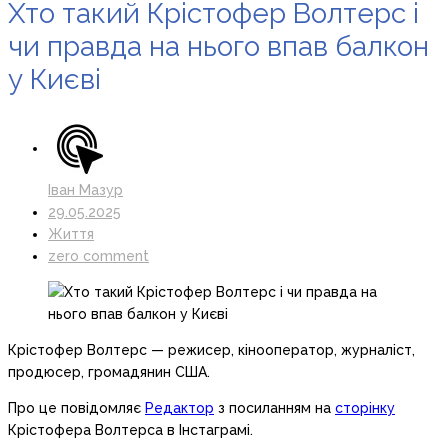
Хто такий Крістофер Волтерс і
чи правда на нього впав балкон
у Києві
Іван Мазур
29.05.2025
Життя
zero comment
Крістофер Волтерс — режисер, кінооператор, журналіст,
продюсер, громадянин США.
Про це повідомляє
Редактор
з посиланням на
сторінку
Крістофера Волтерса в Інстаграмі.