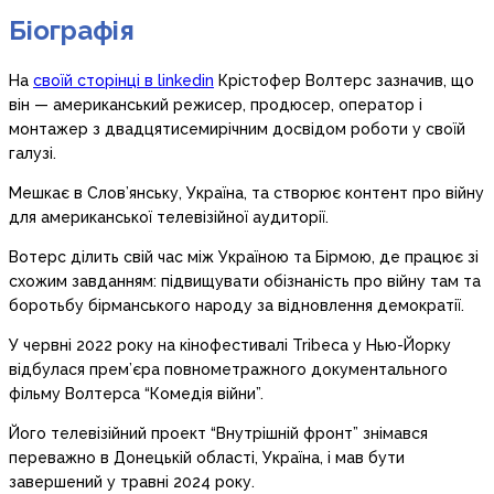
Біографія
На
своїй сторінці в linkedin
Крістофер Волтерс зазначив, що
він — американський режисер, продюсер, оператор і
монтажер з двадцятисемирічним досвідом роботи у своїй
галузі.
Мешкає в Слов’янську, Україна, та створює контент про війну
для американської телевізійної аудиторії.
Вотерс ділить свій час між Україною та Бірмою, де працює зі
схожим завданням: підвищувати обізнаність про війну там та
боротьбу бірманського народу за відновлення демократії.
У червні 2022 року на кінофестивалі Tribeca у Нью-Йорку
відбулася прем’єра повнометражного документального
фільму Волтерса “Комедія війни”.
Його телевізійний проект “Внутрішній фронт” знімався
переважно в Донецькій області, Україна, і мав бути
завершений у травні 2024 року.