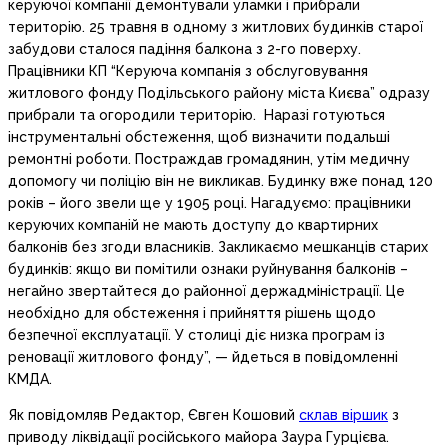
керуючої компанії демонтували уламки і прибрали
територію. 25 травня в одному з житлових будинків старої
забудови сталося падіння балкона з 2-го поверху.
Працівники КП “Керуюча компанія з обслуговування
житлового фонду Подільського району міста Києва” одразу
прибрали та огородили територію. Наразі готуються
інструментальні обстеження, щоб визначити подальші
ремонтні роботи. Постраждав громадянин, утім медичну
допомогу чи поліцію він не викликав. Будинку вже понад 120
років – його звели ще у 1905 році. Нагадуємо: працівники
керуючих компаній не мають доступу до квартирних
балконів без згоди власників. Закликаємо мешканців старих
будинків: якщо ви помітили ознаки руйнування балконів –
негайно звертайтеся до районної держадміністрації. Це
необхідно для обстеження і прийняття рішень щодо
безпечної експлуатації. У столиці діє низка програм із
реновації житлового фонду”, — йдеться в повідомленні
КМДА.
Як повідомляв Редактор, Євген Кошовий
склав віршик
з
приводу ліквідації російського майора Заура Гурцієва.