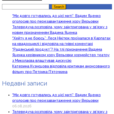
Search
Search
“Ми довго готувались до цієї миті”: Вадим Яценко
оголосив про перезавантаження хору Верьовки
Телеведуча розповіла, чому заінтригована у зв’язку з
новим призначенням Вадима Яценка
“Хейту я не боюсь”: Леся Нікітюк проїхалася в Карпатах
на квадроциклі і відповіла на гнівні коментарі
“Радянський продукт”? На тлі призначення Вадима
Яценка керівником хору Верьовки хормейстер театру
з Миколаєва влаштував дискусію
Катерина Кузнєцова відповіла критикам анонсованого
фільму про Петрика П’яточкина
Недавні записи
“Ми довго готувались до цієї миті”: Вадим Яценко
оголосив про перезавантаження хору Верьовки
06.08.2026
Телеведуча розповіла, чому заінтригована у зв’язку з