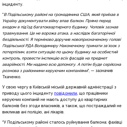
інциденту.
“
В Подільському районі на громадянина США, який приїхав в
Україну документувати війну впав балкон. Прямо перед
входом в підʼїзд багатоквартирного будинку. Чоловік зазнав
травмування. Це не ворожа атака, а наслідок багаторічної
бездіяльності. Я терміново доручив новопризначеному голові
Подільської РДА Володимиру Наконечному тримати звʼязок з
потерпілим, взяти ситуацію по цьому будинку на особистий
контроль, провести інспекцію всіх фасадів на предмет
аварійності. Ми надамо всю допомогу. А потім буде серйозна
розмова з районними керуючим компаніями
“, — зазначив
Ткаченко.
У свою чергу в Київській міській державній адміністрації з
приводу цього інциденту
повідомили
, що працівники
керуючих компаній не мають доступу до квартирних
балконів без згоди власників, а також, що постраждалий не
викликав ані поліцію, ані лікарів.
“У Подільському районі сталось руйнування балкона: фахівці