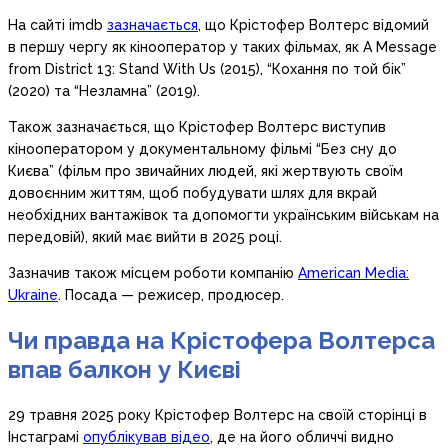
На сайті imdb
зазначається
, що Крістофер Волтерс відомий
в першу чергу як кінооператор у таких фільмах, як A Message
from District 13: Stand With Us (2015), “Кохання по той бік”
(2020) та “Незламна” (2019).
Також зазначається, що Крістофер Волтерс виступив
кінооператором у документальному фільмі “Без сну до
Києва” (фільм про звичайних людей, які жертвують своїм
довоєнним життям, щоб побудувати шлях для вкрай
необхідних вантажівок та допомогти українським військам на
передовій), який має вийти в 2025 році.
Зазначив також місцем роботи компанію
American Media:
Ukraine
. Посада — режисер, продюсер.
Чи правда на Крістофера Волтерса
впав балкон у Києві
29 травня 2025 року Крістофер Волтерс на своїй сторінці в
Інстаграмі
опублікував відео
, де на його обличчі видно