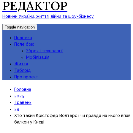
РЕДАКТОР
Новини України, життя, війни та шоу-бізнесу
Toggle navigation
Політика
Поле бою
Зброя і технології
Мобілізація
Життя
Таблоїд
Про проєкт
Головна
2025
Травень
29
Хто такий Крістофер Волтерс і чи правда на нього впав
балкон у Києві