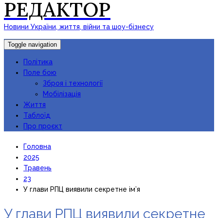
РЕДАКТОР
Новини України, життя, війни та шоу-бізнесу
Toggle navigation
Політика
Поле бою
Зброя і технології
Мобілізація
Життя
Таблоїд
Про проєкт
Головна
2025
Травень
23
У глави РПЦ виявили секретне ім’я
У глави РПЦ виявили секретне