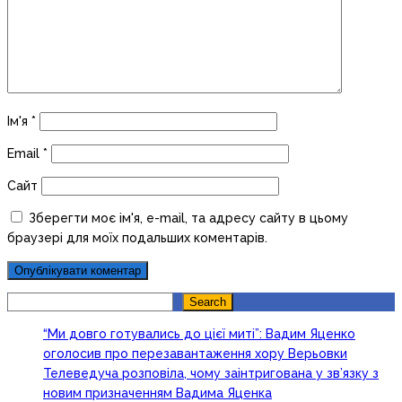
Ім'я
*
Email
*
Сайт
Зберегти моє ім'я, e-mail, та адресу сайту в цьому
браузері для моїх подальших коментарів.
Search
Search
“Ми довго готувались до цієї миті”: Вадим Яценко
оголосив про перезавантаження хору Верьовки
Телеведуча розповіла, чому заінтригована у зв’язку з
новим призначенням Вадима Яценка