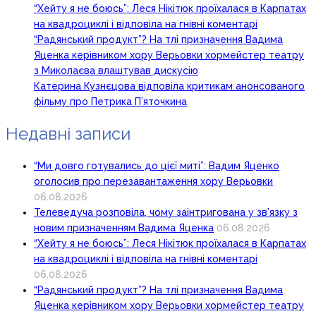
“Хейту я не боюсь”: Леся Нікітюк проїхалася в Карпатах
на квадроциклі і відповіла на гнівні коментарі
“Радянський продукт”? На тлі призначення Вадима
Яценка керівником хору Верьовки хормейстер театру
з Миколаєва влаштував дискусію
Катерина Кузнєцова відповіла критикам анонсованого
фільму про Петрика П’яточкина
Недавні записи
“Ми довго готувались до цієї миті”: Вадим Яценко
оголосив про перезавантаження хору Верьовки
06.08.2026
Телеведуча розповіла, чому заінтригована у зв’язку з
новим призначенням Вадима Яценка
06.08.2026
“Хейту я не боюсь”: Леся Нікітюк проїхалася в Карпатах
на квадроциклі і відповіла на гнівні коментарі
06.08.2026
“Радянський продукт”? На тлі призначення Вадима
Яценка керівником хору Верьовки хормейстер театру