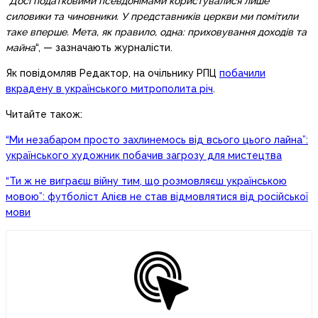
“
Досі податковими псевдонімами користувалися лише
силовики та чиновники. У представників церкви ми помітили
таке вперше. Мета, як правило, одна: приховування доходів та
майна
“, — зазначають журналісти.
Як повідомляв Редактор, на очільнику РПЦ
побачили
вкрадену в українського митрополита річ
.
Читайте також:
“Ми незабаром просто захлинемось від всього цього лайна”:
українського художник побачив загрозу для мистецтва
“Ти ж не виграєш війну тим, що розмовляєш українською
мовою”: футболіст Алієв не став відмовлятися від російської
мови