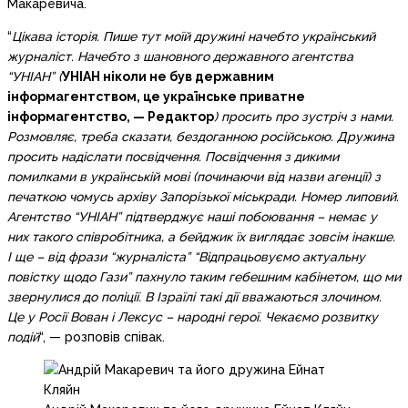
Макаревича.
“
Цікава історія. Пише тут моїй дружині начебто український
журналіст. Начебто з шановного державного агентства
“УНІАН” (
УНІАН ніколи не був державним
інформагентством, це українське приватне
інформагентство, — Редактор
) просить про зустріч з нами.
Розмовляє, треба сказати, бездоганною російською. Дружина
просить надіслати посвідчення. Посвідчення з дикими
помилками в українській мові (починаючи від назви агенції) з
печаткою чомусь архіву Запорізької міськради. Номер липовий.
Агентство “УНІАН” підтверджує наші побоювання – немає у
них такого співробітника, а бейджик їх виглядає зовсім інакше.
І ще – від фрази “журналіста” “Відпрацьовуємо актуальну
повістку щодо Гази” пахнуло таким гебешним кабінетом, що ми
звернулися до поліції. В Ізраїлі такі дії вважаються злочином.
Це у Росії Вован і Лексус – народні герої. Чекаємо розвитку
подій
“, — розповів співак.