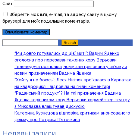
Сайт
Зберегти моє ім'я, e-mail, та адресу сайту в цьому
браузері для моїх подальших коментарів.
Search
Search
“Ми довго готувались до цієї миті”: Вадим Яценко
оголосив про перезавантаження хору Верьовки
Телеведуча розповіла, чому заінтригована у зв’язку з
новим призначенням Вадима Яценка
“Хейту я не боюсь”: Леся Нікітюк проїхалася в Карпатах
на квадроциклі і відповіла на гнівні коментарі
“Радянський продукт”? На тлі призначення Вадима
Яценка керівником хору Верьовки хормейстер театру
з Миколаєва влаштував дискусію
Катерина Кузнєцова відповіла критикам анонсованого
фільму про Петрика П’яточкина
Недавні записи