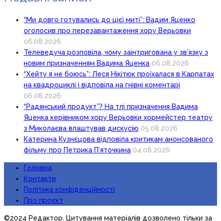
“Ми довго готувались до цієї миті”: Вадим Яценко
оголосив про перезавантаження хору Верьовки
06.08.2026
Телеведуча розповіла, чому заінтригована у зв’язку з
новим призначенням Вадима Яценка
06.08.2026
“Хейту я не боюсь”: Леся Нікітюк проїхалася в Карпатах
на квадроциклі і відповіла на гнівні коментарі
06.08.2026
“Радянський продукт”? На тлі призначення Вадима
Яценка керівником хору Верьовки хормейстер театру
з Миколаєва влаштував дискусію
05.08.2026
Катерина Кузнєцова відповіла критикам анонсованого
фільму про Петрика П’яточкина
04.08.2026
Головна
Контакти
Політика конфіденційності
Про проєкт
©2024 Редактор. Цитування матеріалів дозволено тільки за