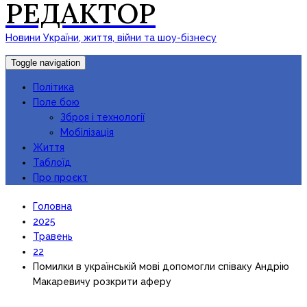
РЕДАКТОР
Новини України, життя, війни та шоу-бізнесу
Toggle navigation
Політика
Поле бою
Зброя і технології
Мобілізація
Життя
Таблоїд
Про проєкт
Головна
2025
Травень
22
Помилки в українській мові допомогли співаку Андрію
Макаревичу розкрити аферу