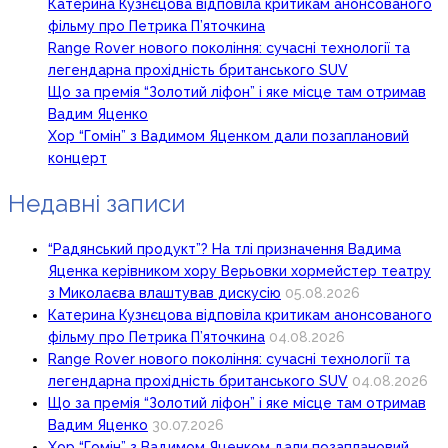
Катерина Кузнєцова відповіла критикам анонсованого
фільму про Петрика П’яточкина
Range Rover нового покоління: сучасні технології та
легендарна прохідність британського SUV
Що за премія “Золотий ліфон” і яке місце там отримав
Вадим Яценко
Хор “Гомін” з Вадимом Яценком дали позаплановий
концерт
Недавні записи
“Радянський продукт”? На тлі призначення Вадима
Яценка керівником хору Верьовки хормейстер театру
з Миколаєва влаштував дискусію
05.08.2026
Катерина Кузнєцова відповіла критикам анонсованого
фільму про Петрика П’яточкина
04.08.2026
Range Rover нового покоління: сучасні технології та
легендарна прохідність британського SUV
04.08.2026
Що за премія “Золотий ліфон” і яке місце там отримав
Вадим Яценко
30.07.2026
Хор “Гомін” з Вадимом Яценком дали позаплановий