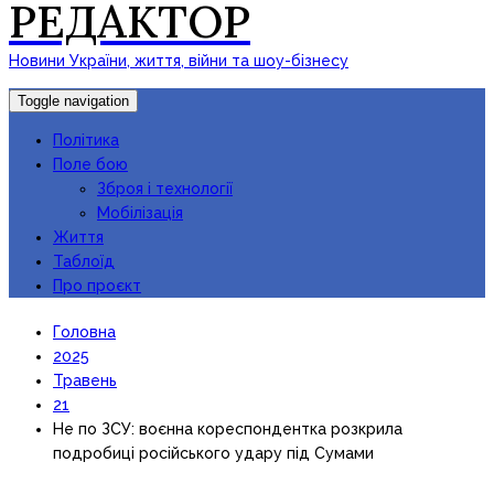
РЕДАКТОР
Новини України, життя, війни та шоу-бізнесу
Toggle navigation
Політика
Поле бою
Зброя і технології
Мобілізація
Життя
Таблоїд
Про проєкт
Головна
2025
Травень
21
Не по ЗСУ: воєнна кореспондентка розкрила
подробиці російського удару під Сумами