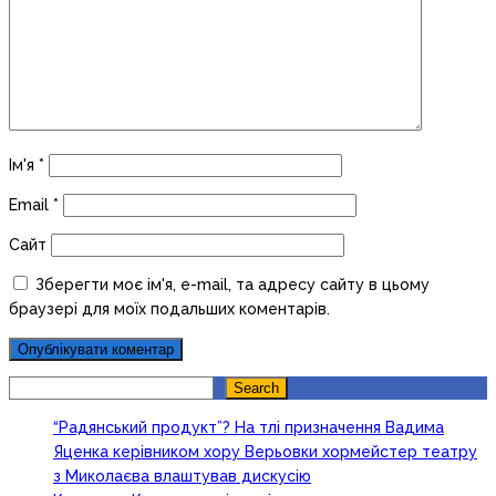
Ім'я
*
Email
*
Сайт
Зберегти моє ім'я, e-mail, та адресу сайту в цьому
браузері для моїх подальших коментарів.
Search
Search
“Радянський продукт”? На тлі призначення Вадима
Яценка керівником хору Верьовки хормейстер театру
з Миколаєва влаштував дискусію