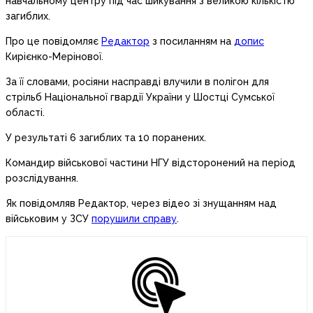
навчальному центру під час шикування з великою кількістю
загиблих.
Про це повідомляє
Редактор
з посиланням на
допис
Кирієнко-Мерінової.
За її словами, росіяни насправді влучили в полігон для
стрільб Національної гвардії України у Шостці Сумської
області.
У результаті 6 загиблих та 10 поранених.
Командир військової частини НГУ відсторонений на період
розслідування.
Як повідомляв Редактор, через відео зі знущанням над
військовим у ЗСУ
порушили справу
.