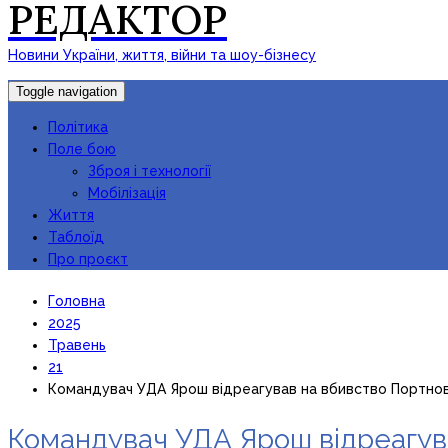
РЕДАКТОР
Новини України, життя, війни та шоу-бізнесу
Toggle navigation
Політика
Поле бою
Зброя і технології
Мобілізація
Життя
Таблоїд
Про проєкт
Головна
2025
Травень
21
Командувач УДА Ярош відреагував на вбивство Портно
Командувач УДА Ярош відреагув