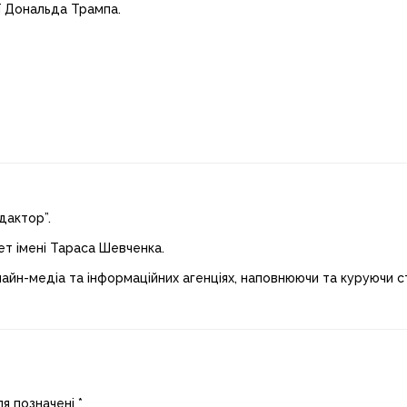
ї Дональда Трампа.
дактор”.
ет імені Тараса Шевченка.
лайн-медіа та інформаційних агенціях, наповнюючи та куруючи ст
ля позначені
*