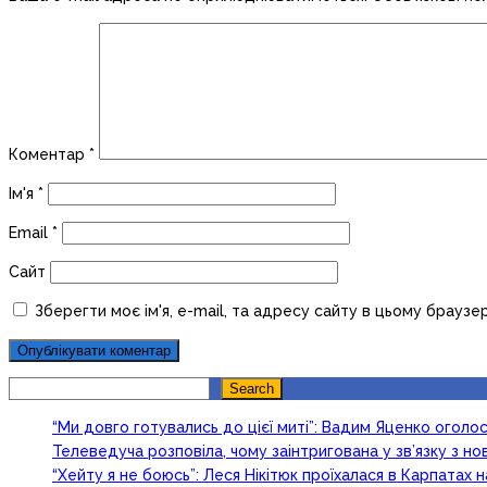
Коментар
*
Ім'я
*
Email
*
Сайт
Зберегти моє ім'я, e-mail, та адресу сайту в цьому браузе
Search
Search
“Ми довго готувались до цієї миті”: Вадим Яценко огол
Телеведуча розповіла, чому заінтригована у зв’язку з 
“Хейту я не боюсь”: Леся Нікітюк проїхалася в Карпатах на