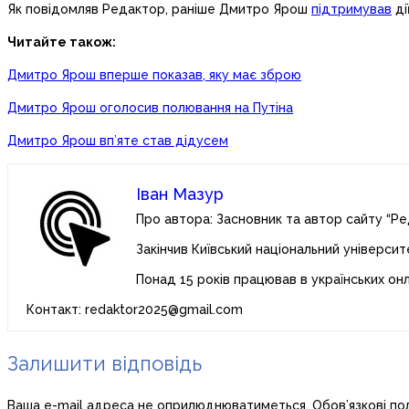
Як повідомляв Редактор, раніше Дмитро Ярош
підтримував
ді
Читайте також:
Дмитро Ярош вперше показав, яку має зброю
Дмитро Ярош оголосив полювання на Путіна
Дмитро Ярош вп’яте став дідусем
Іван Мазур
Про автора: Засновник та автор сайту “Ре
Закінчив Київський національний університ
Понад 15 років працював в українських он
Контакт: redaktor2025@gmail.com
Залишити відповідь
Ваша e-mail адреса не оприлюднюватиметься.
Обов’язкові по