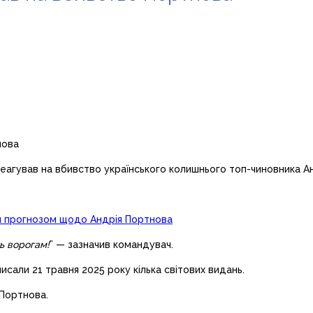
еагував на вбивство українського колишнього топ-чиновника А
їм прогнозом щодо Андрія Портнова
ь ворогам!
” — зазначив командувач.
исали 21 травня 2025 року кілька світових видань.
 Портнова.