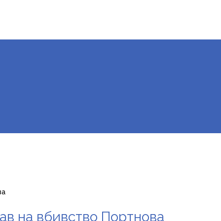
ва
ав на вбивство Портнова