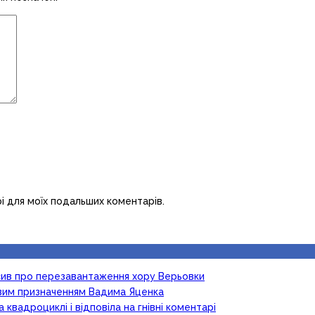
рі для моїх подальших коментарів.
осив про перезавантаження хору Верьовки
новим призначенням Вадима Яценка
 квадроциклі і відповіла на гнівні коментарі