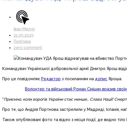
Іван Мазур
21.05.2025
Політика
zero comment
Командувач Української добровольчої армії Дмитро Ярош відр
Про це повідомляє
Редактор
з посиланням на
допис
Яроша.
Волонтер та військовий Роман Сініцин вразив сво
“
Приємно, коли ворогів України стає менше… Слава Нації! Смерт
Про те, що Андрія Портнова застрелили у Мадриді, Іспанія, нап
Також опубліковані фото та відео з місця події, де видно тіло