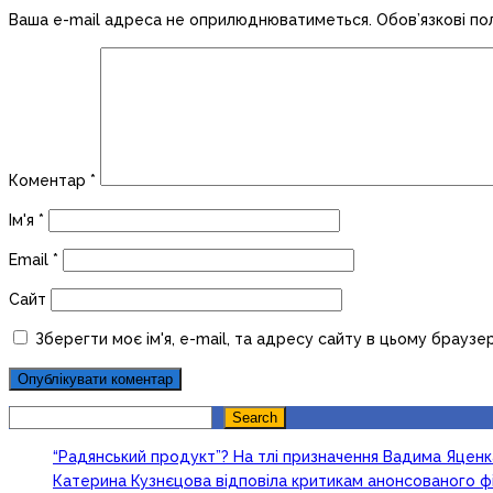
Ваша e-mail адреса не оприлюднюватиметься.
Обов’язкові по
Коментар
*
Ім'я
*
Email
*
Сайт
Зберегти моє ім'я, e-mail, та адресу сайту в цьому браузе
Search
Search
“Радянський продукт”? На тлі призначення Вадима Яцен
Катерина Кузнєцова відповіла критикам анонсованого ф