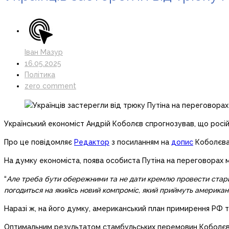
Іван Мазур
16.05.2025
Політика
zero comment
Український економіст Андрій Коболєв спрогнозував, що росій
Про це повідомляє
Редактор
з посиланням на
допис
Коболєва
На думку економіста, поява особиста Путіна на переговорах 
“
Але треба бути обережними та не дати кремлю провести старий
погодиться на якийсь новий компроміс, який приймуть американ
Наразі ж, на його думку, американський план примирення РФ та
Оптимальним результатом стамбульських перемовин Коболєв 