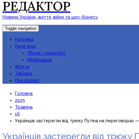
РЕДАКТОР
Новини України, життя, війни та шоу-бізнесу
Toggle navigation
Політика
Поле бою
Зброя і технології
Мобілізація
Життя
Таблоїд
Про проєкт
Головна
2025
Травень
16
Українців застерегли від трюку Путіна на переговорах —
Українців застерегли від трюку 