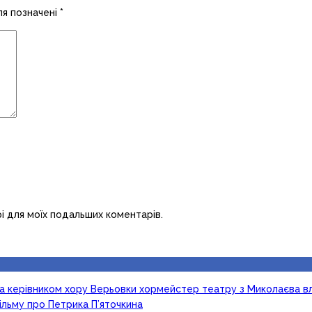
ля позначені
*
рі для моїх подальших коментарів.
ка керівником хору Верьовки хормейстер театру з Миколаєва в
ільму про Петрика П’яточкина