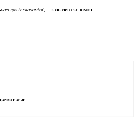
ьною для їх економіки
“, — зазначив економіст.
річки новин.