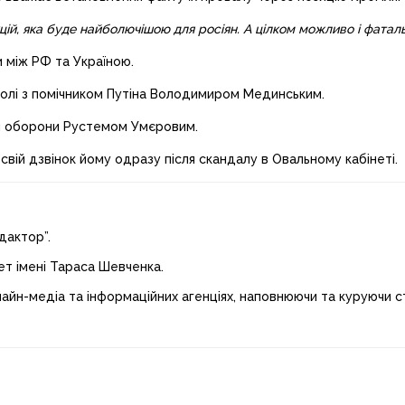
нкцій, яка буде найболючішою для росіян. А цілком можливо і фатал
 між РФ та Україною.
 чолі з помічником Путіна Володимиром Мединським.
ром оборони Рустемом Умєровим.
свій дзвінок йому одразу після скандалу в Овальному кабінеті.
дактор”.
ет імені Тараса Шевченка.
лайн-медіа та інформаційних агенціях, наповнюючи та куруючи ст