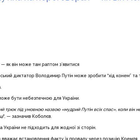
ський диктатор Володимир Путін може зробити “хід конем” та т
.
може бути небезпечною для України.
 трюк під умовною назвою «мудрий Путін всіх спас», коли він не
ці
“, — зазначив Коболєв.
 України не підходить для жодної зі сторін.
вважає встановлення факту їх провалу через позицію Кремля.