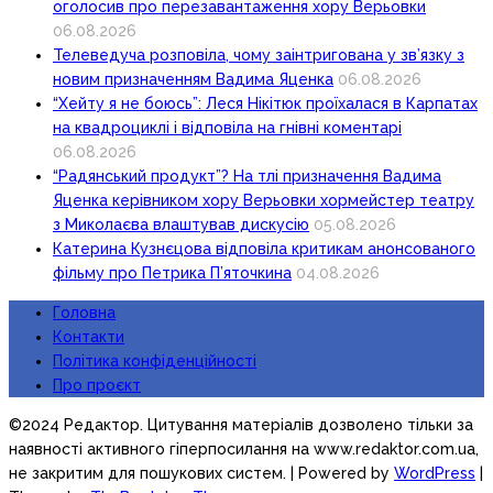
оголосив про перезавантаження хору Верьовки
06.08.2026
Телеведуча розповіла, чому заінтригована у зв’язку з
новим призначенням Вадима Яценка
06.08.2026
“Хейту я не боюсь”: Леся Нікітюк проїхалася в Карпатах
на квадроциклі і відповіла на гнівні коментарі
06.08.2026
“Радянський продукт”? На тлі призначення Вадима
Яценка керівником хору Верьовки хормейстер театру
з Миколаєва влаштував дискусію
05.08.2026
Катерина Кузнєцова відповіла критикам анонсованого
фільму про Петрика П’яточкина
04.08.2026
Головна
Контакти
Політика конфіденційності
Про проєкт
©2024 Редактор. Цитування матеріалів дозволено тільки за
наявності активного гіперпосилання на www.redaktor.com.ua,
не закритим для пошукових систем.
| Powered by
WordPress
|