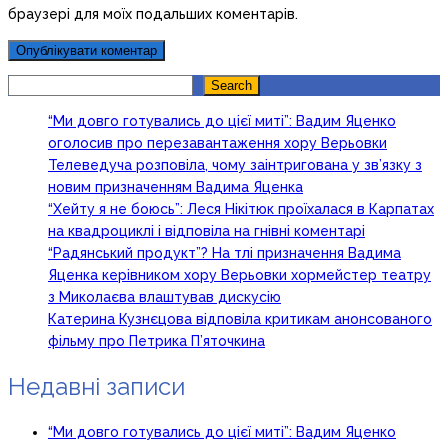
браузері для моїх подальших коментарів.
Search
Search
“Ми довго готувались до цієї миті”: Вадим Яценко
оголосив про перезавантаження хору Верьовки
Телеведуча розповіла, чому заінтригована у зв’язку з
новим призначенням Вадима Яценка
“Хейту я не боюсь”: Леся Нікітюк проїхалася в Карпатах
на квадроциклі і відповіла на гнівні коментарі
“Радянський продукт”? На тлі призначення Вадима
Яценка керівником хору Верьовки хормейстер театру
з Миколаєва влаштував дискусію
Катерина Кузнєцова відповіла критикам анонсованого
фільму про Петрика П’яточкина
Недавні записи
“Ми довго готувались до цієї миті”: Вадим Яценко