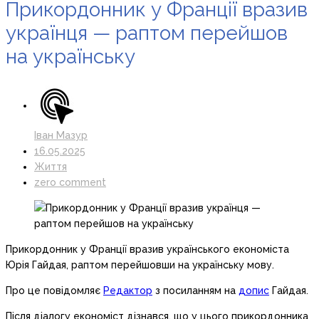
Прикордонник у Франції вразив
українця — раптом перейшов
на українську
Іван Мазур
16.05.2025
Життя
zero comment
Прикордонник у Франції вразив українського економіста
Юрія Гайдая, раптом перейшовши на українську мову.
Про це повідомляє
Редактор
з посиланням на
допис
Гайдая.
Після діалогу економіст дізнався, що у цього прикордонника