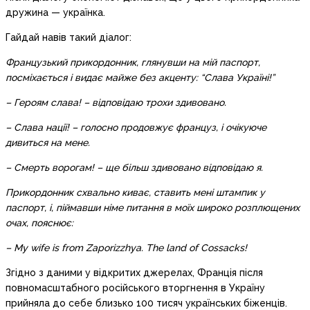
дружина — українка.
Гайдай навів такий діалог:
Французький прикордонник, глянувши на мій паспорт,
посміхається і видає майже без акценту: “Слава Україні!”
– Героям слава! – відповідаю трохи здивовано.
– Слава нації! – голосно продовжує француз, і очікуюче
дивиться на мене.
– Смерть ворогам! – ще більш здивовано відповідаю я.
Прикордонник схвально киває, ставить мені штампик у
паспорт, і, піймавши німе питання в моїх широко розплющених
очах, пояснює:
– My wife is from Zaporizzhya. The land of Cossacks!
Згідно з даними у відкритих джерелах, Франція після
повномасштабного російського вторгнення в Україну
прийняла до себе близько 100 тисяч українських біженців.