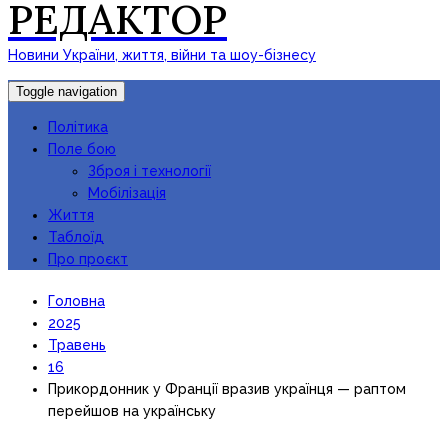
РЕДАКТОР
Новини України, життя, війни та шоу-бізнесу
Toggle navigation
Політика
Поле бою
Зброя і технології
Мобілізація
Життя
Таблоїд
Про проєкт
Головна
2025
Травень
16
Прикордонник у Франції вразив українця — раптом
перейшов на українську