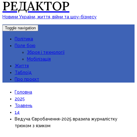
РЕДАКТОР
Новини України, життя, війни та шоу-бізнесу
Toggle navigation
Політика
Поле бою
Зброя і технології
Мобілізація
Життя
Таблоїд
Про проєкт
Головна
2025
Травень
14
Ведуча Євробачення-2025 вразила журналістку
трюком з язиком