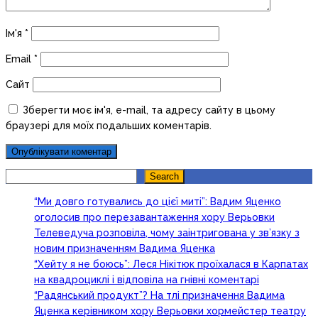
Ім'я
*
Email
*
Сайт
Зберегти моє ім'я, e-mail, та адресу сайту в цьому
браузері для моїх подальших коментарів.
Search
Search
“Ми довго готувались до цієї миті”: Вадим Яценко
оголосив про перезавантаження хору Верьовки
Телеведуча розповіла, чому заінтригована у зв’язку з
новим призначенням Вадима Яценка
“Хейту я не боюсь”: Леся Нікітюк проїхалася в Карпатах
на квадроциклі і відповіла на гнівні коментарі
“Радянський продукт”? На тлі призначення Вадима
Яценка керівником хору Верьовки хормейстер театру