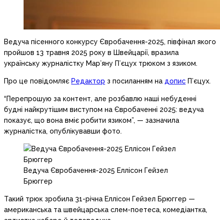
Ведуча пісенного конкурсу Євробачення-2025, півфінал якого
пройшов 13 травня 2025 року в Швейцарії, вразила
українську журналістку Мар’яну П’єцух трюком з язиком.
Про це повідомляє
Редактор
з посиланням на
допис
П’єцух.
“Перепрошую за контент, але розбавлю наші небуденні
будні найкрутішим виступом на Євробаченні 2025: ведуча
показує, що вона вміє робити язиком”, — зазначила
журналістка, опублікувавши фото.
Ведуча Євробачення-2025 Еллісон Гейзел
Брюггер
Такий трюк зробила 31-річна Еллісон Гейзел Брюггер —
американська та швейцарська слем-поетеса, комедіантка,