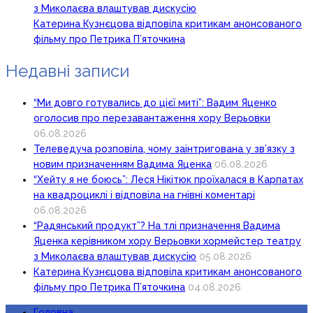
з Миколаєва влаштував дискусію
Катерина Кузнєцова відповіла критикам анонсованого
фільму про Петрика П’яточкина
Недавні записи
“Ми довго готувались до цієї миті”: Вадим Яценко
оголосив про перезавантаження хору Верьовки
06.08.2026
Телеведуча розповіла, чому заінтригована у зв’язку з
новим призначенням Вадима Яценка
06.08.2026
“Хейту я не боюсь”: Леся Нікітюк проїхалася в Карпатах
на квадроциклі і відповіла на гнівні коментарі
06.08.2026
“Радянський продукт”? На тлі призначення Вадима
Яценка керівником хору Верьовки хормейстер театру
з Миколаєва влаштував дискусію
05.08.2026
Катерина Кузнєцова відповіла критикам анонсованого
фільму про Петрика П’яточкина
04.08.2026
Головна