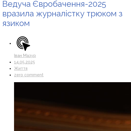
Ведуча Євробачення-2025
вразила журналістку трюком з
язиком
Іван Мазур
14.05.2025
Життя
zero comment