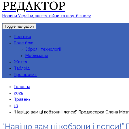
РЕДАКТОР
Новини України, життя, війни та шоу-бізнесу
Toggle navigation
Політика
Поле бою
Зброя і технології
Мобілізація
Життя
Таблоїд
Про проєкт
Головна
2025
Травень
13
“Навіщо вам ці кобзони і лєпси!” Продюсерка Олена Моз
“Навіщо вам ці кобзони і лєпси!