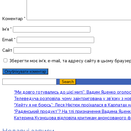
Коментар
*
Ім'я
*
Email
*
Сайт
Зберегти моє ім'я, e-mail, та адресу сайту в цьому браузе
Search
Search
“Ми довго готувались до цієї миті”: Вадим Яценко огол
Телеведуча розповіла, чому заінтригована у зв’язку з 
“Хейту я не боюсь”: Леся Нікітюк проїхалася в Карпатах на
“Радянський продукт”? На тлі призначення Вадима Яцен
Катерина Кузнєцова відповіла критикам анонсованого ф