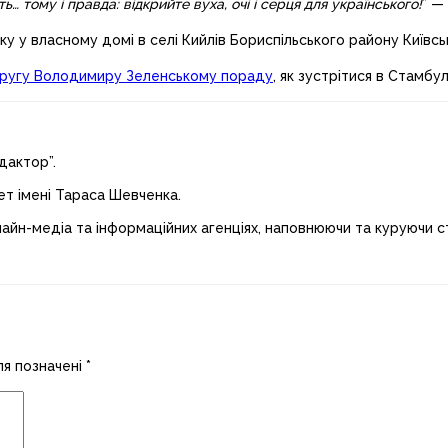
ть… тому і правда: відкрийте вуха, очі і серця для українського!
” —
 у власному домі в селі Кийлів Бориспільського району Київськ
другу Володимиру Зеленському пораду
, як зустрітися в Стамбул
дактор”.
ет імені Тараса Шевченка.
лайн-медіа та інформаційних агенціях, наповнюючи та куруючи ст
ля позначені
*