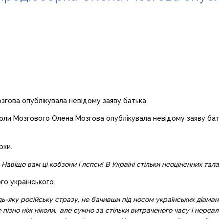
оли Мозгового Олена Мозгова опублікувала невідому заяву бать
ки.
 Навіщо вам ці кобзони і лєпси! В Україні стільки неоціненних талан
ого українського.
ь-яку російську стразу, не бачивши під носом українських діамант
ізно ніж ніколи.. але сумно за стільки витраченого часу і нереалі