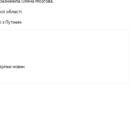
 зазначила Олена Мозгова.
ої області.
і з Путіним.
річки новин.