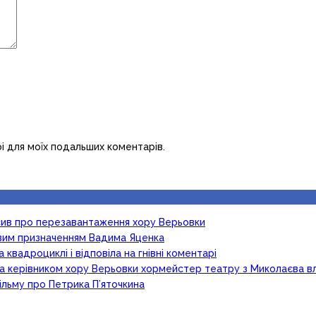
рі для моїх подальших коментарів.
осив про перезавантаження хору Верьовки
новим призначенням Вадима Яценка
 квадроциклі і відповіла на гнівні коментарі
ка керівником хору Верьовки хормейстер театру з Миколаєва в
ільму про Петрика П’яточкина