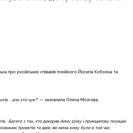
ка про російських співаків покійного Йосипа Кобзона та
тів .. але хто чув?
” — зазначила Олена Мозгова.
ів… Багато з тих, хто докоряв йому різку і принципову позицію
зованих проектів та ідей, які нема кому було в той час