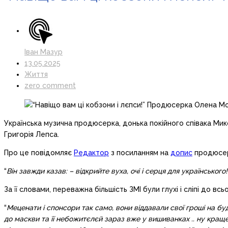
Іван Мазур
13.05.2025
Життя
zero comment
Українська музична продюсерка, донька покійного співака Мик
Григорія Лепса.
Про це повідомляє
Редактор
з посиланням на
допис
продюсер
“
Він завжди казав: – відкрийте вуха, очі і серця для українського!
За її словами, переважна більшість ЗМІ були глухі і сліпі до всь
“
Меценати і спонсори так само, вони віддавали свої гроші на буд
до маскви та її небожитєлєй зараз вже у вишиванках .. ну краще п