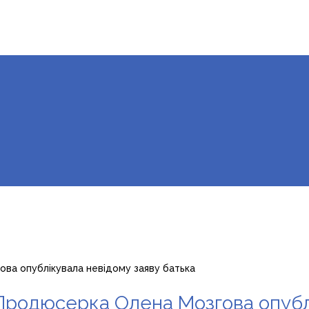
гова опублікувала невідому заяву батька
” Продюсерка Олена Мозгова опуб