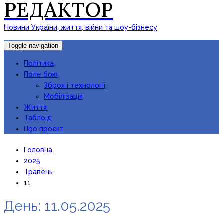
РЕДАКТОР
Новини України, життя, війни та шоу-бізнесу
Toggle navigation
Політика
Поле бою
Зброя і технології
Мобілізація
Життя
Таблоїд
Про проєкт
Головна
2025
Травень
11
День:
11.05.2025