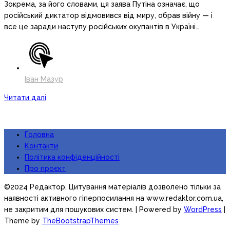
Зокрема, за його словами, ця заява Путіна означає, що
російський диктатор відмовився від миру, обрав війну — і
все це заради наступу російських окупантів в Україні…
Іван Мазур
Читати далі
Головна
Контакти
Політика конфіденційності
Про проєкт
©2024 Редактор. Цитування матеріалів дозволено тільки за
наявності активного гіперпосилання на www.redaktor.com.ua,
не закритим для пошукових систем.
| Powered by
WordPress
|
Theme by
TheBootstrapThemes