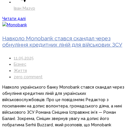
Іван Мазур
Читати далі
Навколо Monobank стався скандал через
обнуління кредитних ліній для військових ЗСУ
11.05.2025
Бізнес
Життя
zero comment
Навколо українського банку Monobank стався скандал через
обнуління кредитних ліній для українських
військовослужбовців. Про це повідомляє Редактор з
посиланням на допис волонтера, громадського діяча, а нині
військового ЗСУ Романа Сініцина (справжнє ім’я — Роман
Балан). Зокрема, Сініцин звернув увагу на допис його
побратима Serhii Buzzard, який розповів, що Monobank