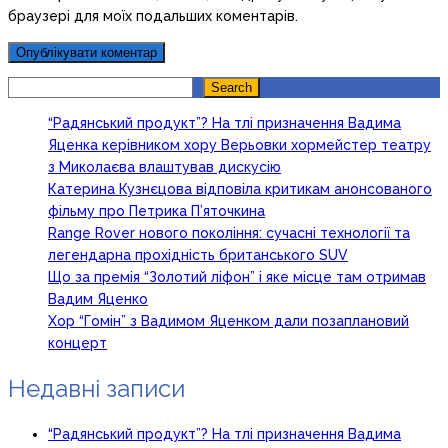
браузері для моїх подальших коментарів.
Search
Search
“Радянський продукт”? На тлі призначення Вадима
Яценка керівником хору Верьовки хормейстер театру
з Миколаєва влаштував дискусію
Катерина Кузнєцова відповіла критикам анонсованого
фільму про Петрика П’яточкина
Range Rover нового покоління: сучасні технології та
легендарна прохідність британського SUV
Що за премія “Золотий ліфон” і яке місце там отримав
Вадим Яценко
Хор “Гомін” з Вадимом Яценком дали позаплановий
концерт
Недавні записи
“Радянський продукт”? На тлі призначення Вадима