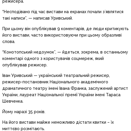
режисера.
“Несподівано під час вистави на екранах почали зʼявлятися
такі написи”, — написав Уривський.
При цьому він опублікував 9 коментарів, де люди критикують
його вистави, часто використовуючи при цьому образливі
слова.
“Конотопський недоумок”, — йдеться, зокрема, в останньому
коментарі одного з користувачів соцмереж, який
опублікував режисер.
Іван Уривський — український театральний режисер,
режисер-постановник Національного академічного
драматичного театру імені Івана Франка, заслужений артист
України, лауреат Національної премії України імені Тараса
Шевченка.
Йому наразі 35 років.
На його вистави майже неможливо дістати квитки – їх
миттєво розмітають.