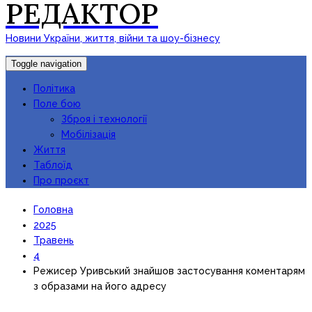
РЕДАКТОР
Новини України, життя, війни та шоу-бізнесу
Toggle navigation
Політика
Поле бою
Зброя і технології
Мобілізація
Життя
Таблоїд
Про проєкт
Головна
2025
Травень
4
Режисер Уривський знайшов застосування коментарям
з образами на його адресу