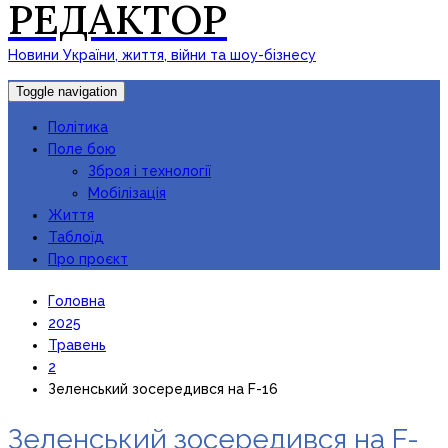
РЕДАКТОР
Новини України, життя, війни та шоу-бізнесу
Toggle navigation
Політика
Поле бою
Зброя і технології
Мобілізація
Життя
Таблоїд
Про проєкт
Головна
2025
Травень
2
Зеленський зосередився на F-16
Зеленський зосередився на F-