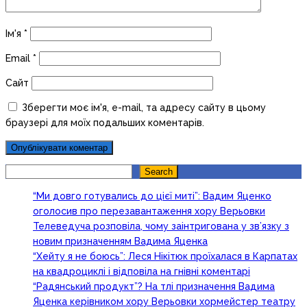
Ім'я
*
Email
*
Сайт
Зберегти моє ім'я, e-mail, та адресу сайту в цьому
браузері для моїх подальших коментарів.
Search
Search
“Ми довго готувались до цієї миті”: Вадим Яценко
оголосив про перезавантаження хору Верьовки
Телеведуча розповіла, чому заінтригована у зв’язку з
новим призначенням Вадима Яценка
“Хейту я не боюсь”: Леся Нікітюк проїхалася в Карпатах
на квадроциклі і відповіла на гнівні коментарі
“Радянський продукт”? На тлі призначення Вадима
Яценка керівником хору Верьовки хормейстер театру