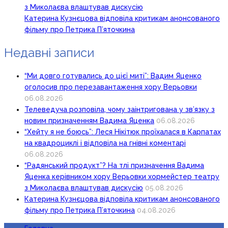
з Миколаєва влаштував дискусію
Катерина Кузнєцова відповіла критикам анонсованого
фільму про Петрика П’яточкина
Недавні записи
“Ми довго готувались до цієї миті”: Вадим Яценко
оголосив про перезавантаження хору Верьовки
06.08.2026
Телеведуча розповіла, чому заінтригована у зв’язку з
новим призначенням Вадима Яценка
06.08.2026
“Хейту я не боюсь”: Леся Нікітюк проїхалася в Карпатах
на квадроциклі і відповіла на гнівні коментарі
06.08.2026
“Радянський продукт”? На тлі призначення Вадима
Яценка керівником хору Верьовки хормейстер театру
з Миколаєва влаштував дискусію
05.08.2026
Катерина Кузнєцова відповіла критикам анонсованого
фільму про Петрика П’яточкина
04.08.2026