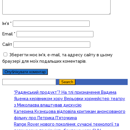
Ім'я
*
Email
*
Сайт
Зберегти моє ім'я, e-mail, та адресу сайту в цьому
браузері для моїх подальших коментарів.
Search
Search
“Радянський продукт”? На тлі призначення Вадима
Яценка керівником хору Верьовки хормейстер театру
з Миколаєва влаштував дискусію
Катерина Кузнєцова відповіла критикам анонсованого
фільму про Петрика П’яточкина
Range Rover нового покоління: сучасні технології та