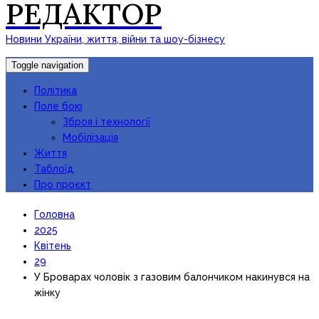
РЕДАКТОР
Новини України, життя, війни та шоу-бізнесу
Toggle navigation
Політика
Поле бою
Зброя і технології
Мобілізація
Життя
Таблоїд
Про проєкт
Головна
2025
Квітень
29
У Броварах чоловік з газовим балончиком накинувся на
жінку