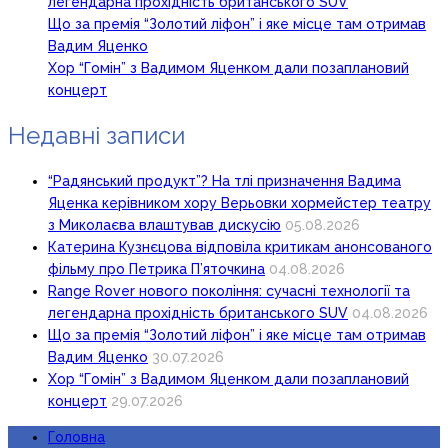
легендарна прохідність британського SUV
Що за премія “Золотий ліфон” і яке місце там отримав
Вадим Яценко
Хор “Гомін” з Вадимом Яценком дали позаплановий
концерт
Недавні записи
“Радянський продукт”? На тлі призначення Вадима
Яценка керівником хору Верьовки хормейстер театру
з Миколаєва влаштував дискусію
05.08.2026
Катерина Кузнєцова відповіла критикам анонсованого
фільму про Петрика П’яточкина
04.08.2026
Range Rover нового покоління: сучасні технології та
легендарна прохідність британського SUV
04.08.2026
Що за премія “Золотий ліфон” і яке місце там отримав
Вадим Яценко
30.07.2026
Хор “Гомін” з Вадимом Яценком дали позаплановий
концерт
29.07.2026
Головна