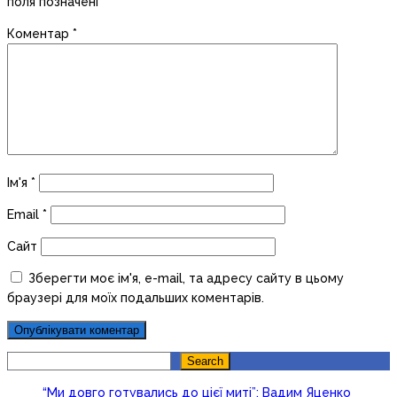
поля позначені
*
Коментар
*
Ім'я
*
Email
*
Сайт
Зберегти моє ім'я, e-mail, та адресу сайту в цьому
браузері для моїх подальших коментарів.
Search
Search
“Ми довго готувались до цієї миті”: Вадим Яценко