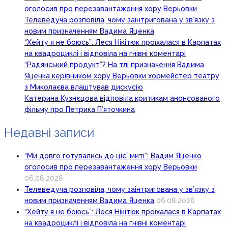
оголосив про перезавантаження хору Верьовки
Телеведуча розповіла, чому заінтригована у зв’язку з
новим призначенням Вадима Яценка
“Хейту я не боюсь”: Леся Нікітюк проїхалася в Карпатах
на квадроциклі і відповіла на гнівні коментарі
“Радянський продукт”? На тлі призначення Вадима
Яценка керівником хору Верьовки хормейстер театру
з Миколаєва влаштував дискусію
Катерина Кузнєцова відповіла критикам анонсованого
фільму про Петрика П’яточкина
Недавні записи
“Ми довго готувались до цієї миті”: Вадим Яценко
оголосив про перезавантаження хору Верьовки
06.08.2026
Телеведуча розповіла, чому заінтригована у зв’язку з
новим призначенням Вадима Яценка
06.08.2026
“Хейту я не боюсь”: Леся Нікітюк проїхалася в Карпатах
на квадроциклі і відповіла на гнівні коментарі