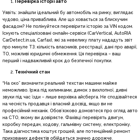
Перевірка історії авто
Уявіть: знайшли ідеальний бу автомобіль на ринку, виглядає
чудово, ціна приваблива. Але що ховається за блискучим
фасадом? Не полінуйтеся перевірити історію за VIN кодом.
Існують спеціалізовані онлайн-сервіси (CarVertical, AutoRIA
CarDetect.in.ua, Carfax), які за невелику плату нададуть звіт
про минуле ТЗ: кількість власників, реєстрації, дані про аварії,
ТО, можливі юридичні обмеження. Ця перевірка – ваш
перший і надважливий крок до безпечної покупки.
Технічний стан
“На око” визначити реальний техстан машини майже
неможливо. Іржа під килимками, димок з вихлопної, дивні
звуки під час їзди – лише верхівка айсберга. Не сподівайтеся
на чесність продавця і власний досвід, якщо ви не
професійний механік. Обов’язково домовтеся про огляд авто
на СТО, якому ви довіряєте. Фахівці перевірять двигун,
коробку передач, ходову, гальмівну систему, електроніку.
Така діагностика коштує грошей, але потенційний ремонт
прихованих дефектів обійдеться значно дорожче.