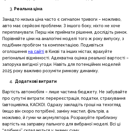
Реальна ціна
Занадто низька ціна часто є сигналом тривоги – можливо,
авто має серйозні проблеми. З іншого боку, ніхто не хоче
переплачувати. Перш ніж приймати рішення, дослідіть ринок.
Порівняйте ціни на аналогічні моделі того ж року випуску, з
подібним пробігом та комплектацією. Подивіться
оголошення
на сайті
в Києві та інших містах, врахуйте
регіональні відмінності. Адекватна оцінка реальної вартості –
запорука вигідної угоди. Навіть для потенційних моделей
2025 року важливо розуміти ринкову динаміку.
Додаткові витрати
Вартість автомобіля – лише частина бюджету. Не забувайте
про супутні витрати: перереєстрація, податки, страхування
(автоцивілка, КАСКО). Одразу закладіть гроші на техогляд
(якщо він скоро потрібен), заміну мастил, фільтрів, а
можливо, й гуми чи акумулятора. Розрахуйте приблизну
вартість на заправку пального для вибраної моделі. Всі ці
“дрібниці” складаються у значну суму.