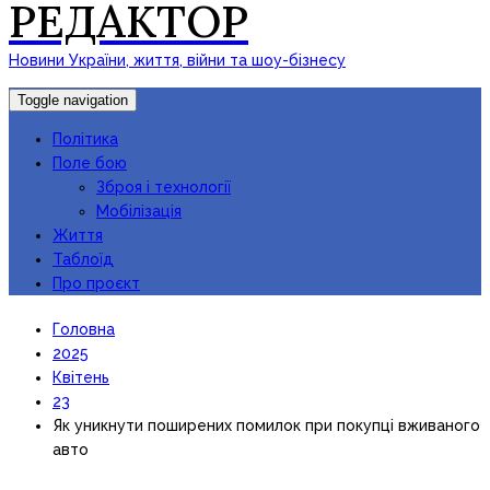
РЕДАКТОР
Новини України, життя, війни та шоу-бізнесу
Toggle navigation
Політика
Поле бою
Зброя і технології
Мобілізація
Життя
Таблоїд
Про проєкт
Головна
2025
Квітень
23
Як уникнути поширених помилок при покупці вживаного
авто