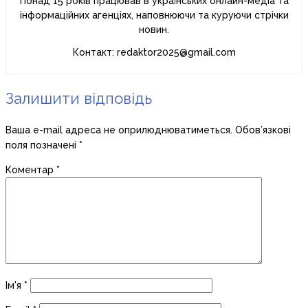
Понад 15 років працював в українських онлайн-медіа та
інформаційних агенціях, наповнюючи та куруючи стрічки
новин.
Контакт: redaktor2025@gmail.com
Залишити відповідь
Ваша e-mail адреса не оприлюднюватиметься.
Обов’язкові
поля позначені
*
Коментар
*
Ім'я
*