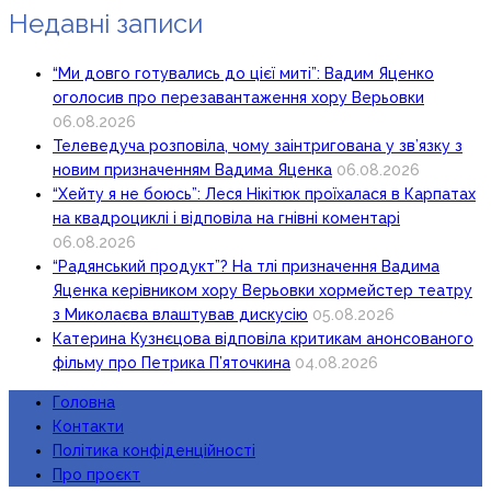
Недавні записи
“Ми довго готувались до цієї миті”: Вадим Яценко
оголосив про перезавантаження хору Верьовки
06.08.2026
Телеведуча розповіла, чому заінтригована у зв’язку з
новим призначенням Вадима Яценка
06.08.2026
“Хейту я не боюсь”: Леся Нікітюк проїхалася в Карпатах
на квадроциклі і відповіла на гнівні коментарі
06.08.2026
“Радянський продукт”? На тлі призначення Вадима
Яценка керівником хору Верьовки хормейстер театру
з Миколаєва влаштував дискусію
05.08.2026
Катерина Кузнєцова відповіла критикам анонсованого
фільму про Петрика П’яточкина
04.08.2026
Головна
Контакти
Політика конфіденційності
Про проєкт