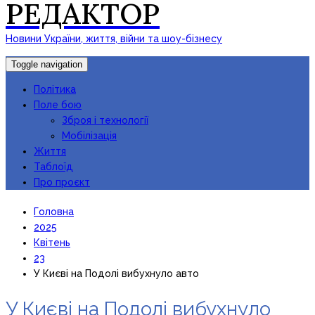
РЕДАКТОР
Новини України, життя, війни та шоу-бізнесу
Toggle navigation
Політика
Поле бою
Зброя і технології
Мобілізація
Життя
Таблоїд
Про проєкт
Головна
2025
Квітень
23
У Києві на Подолі вибухнуло авто
У Києві на Подолі вибухнуло