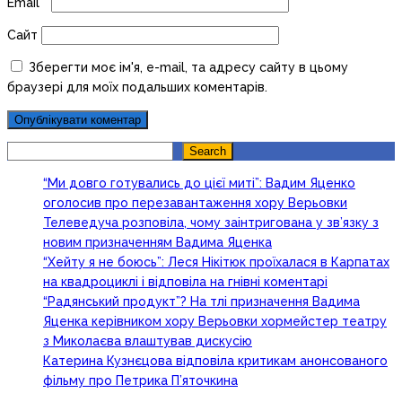
Email
*
Сайт
Зберегти моє ім'я, e-mail, та адресу сайту в цьому
браузері для моїх подальших коментарів.
Search
Search
“Ми довго готувались до цієї миті”: Вадим Яценко
оголосив про перезавантаження хору Верьовки
Телеведуча розповіла, чому заінтригована у зв’язку з
новим призначенням Вадима Яценка
“Хейту я не боюсь”: Леся Нікітюк проїхалася в Карпатах
на квадроциклі і відповіла на гнівні коментарі
“Радянський продукт”? На тлі призначення Вадима
Яценка керівником хору Верьовки хормейстер театру
з Миколаєва влаштував дискусію
Катерина Кузнєцова відповіла критикам анонсованого
фільму про Петрика П’яточкина