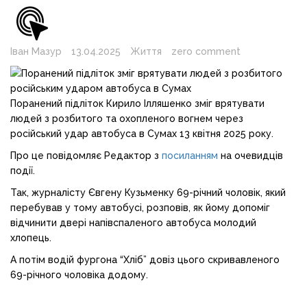
Іван Мазур
13.04.2025
Життя
zero comment
Поранений підліток Кирило Ілляшенко зміг врятувати
людей з розбитого та охопленого вогнем через
російський удар автобуса в Сумах 13 квітня 2025 року.
Про це повідомляє Редактор з
посиланням
на очевидців
події.
Так, журналісту Євгену Кузьменку 69-річний чоловік, який
перебував у тому автобусі, розповів, як йому допоміг
відчинити двері напівспаленого автобуса молодий
хлопець.
А потім водій фургона “Хліб” довіз цього скривавленого
69-річного чоловіка додому.