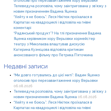
оголосив про перезавантаження хору Верьовки
Телеведуча розповіла, чому заінтригована у зв’язку з
новим призначенням Вадима Яценка
“Хейту я не боюсь”: Леся Нікітюк проїхалася в
Карпатах на квадроциклі і відповіла на гнівні
коментарі
“Радянський продукт”? На тлі призначення Вадима
Яценка керівником хору Верьовки хормейстер
театру з Миколаєва влаштував дискусію
Катерина Кузнєцова відповіла критикам
анонсованого фільму про Петрика П’яточкина
Недавні записи
“Ми довго готувались до цієї миті”: Вадим Яценко
оголосив про перезавантаження хору Верьовки
06.08.2026
Телеведуча розповіла, чому заінтригована у зв’язку з
новим призначенням Вадима Яценка
06.08.2026
“Хейту я не боюсь”: Леся Нікітюк проїхалася в
Карпатах на квадроциклі і відповіла на гнівні