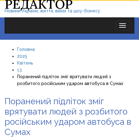
РЕДАКТОР
Новини України, життя, війни та шоу-бізнесу
Toggle
navigat
Головна
2025
Квітень
13
Поранений підліток зміг врятувати людей з
розбитого російським ударом автобуса в Сумах
Поранений підліток зміг
врятувати людей з розбитого
російським ударом автобуса в
Сумах