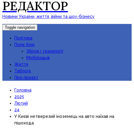
РЕДАКТОР
Новини України, життя, війни та шоу-бізнесу
Toggle navigation
Політика
Поле бою
Зброя і технології
Мобілізація
Життя
Таблоїд
Про проєкт
Головна
2025
Лютий
24
У Києві нетверезий іноземець на авто наїхав на
пішохода