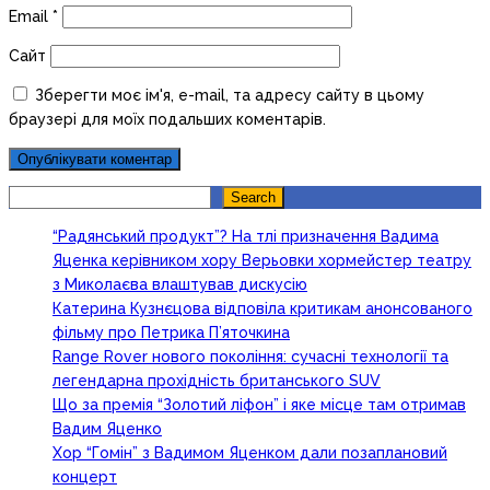
Email
*
Сайт
Зберегти моє ім'я, e-mail, та адресу сайту в цьому
браузері для моїх подальших коментарів.
Search
Search
“Радянський продукт”? На тлі призначення Вадима
Яценка керівником хору Верьовки хормейстер театру
з Миколаєва влаштував дискусію
Катерина Кузнєцова відповіла критикам анонсованого
фільму про Петрика П’яточкина
Range Rover нового покоління: сучасні технології та
легендарна прохідність британського SUV
Що за премія “Золотий ліфон” і яке місце там отримав
Вадим Яценко
Хор “Гомін” з Вадимом Яценком дали позаплановий
концерт