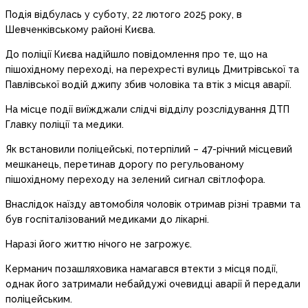
Подія відбулась у суботу, 22 лютого 2025 року, в
Шевченківському районі Києва.
До поліції Києва надійшло повідомлення про те, що на
пішохідному переході, на перехресті вулиць Дмитрівської та
Павлівської водій джипу збив чоловіка та втік з місця аварії.
На місце події виїжджали слідчі відділу розслідування ДТП
Главку поліції та медики.
Як встановили поліцейські, потерпілий – 47-річний місцевий
мешканець, перетинав дорогу по регульованому
пішохідному переходу на зелений сигнал світлофора.
Внаслідок наїзду автомобіля чоловік отримав різні травми та
був госпіталізований медиками до лікарні.
Наразі його життю нічого не загрожує.
Керманич позашляховика намагався втекти з місця події,
однак його затримали небайдужі очевидці аварії й передали
поліцейським.