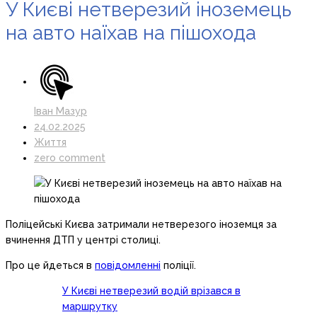
У Києві нетверезий іноземець
на авто наїхав на пішохода
Іван Мазур
24.02.2025
Життя
zero comment
Поліцейські Києва затримали нетверезого іноземця за
вчинення ДТП у центрі столиці.
Про це йдеться в
повідомленні
поліції.
У Києві нетверезий водій врізався в
маршрутку