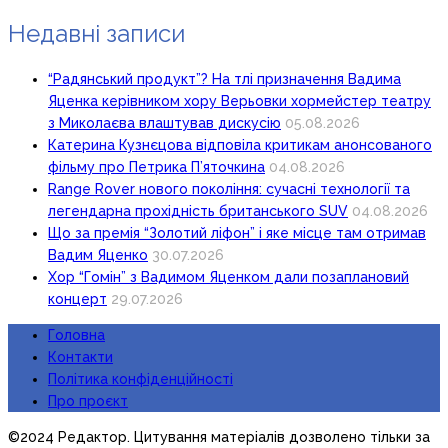
Недавні записи
“Радянський продукт”? На тлі призначення Вадима
Яценка керівником хору Верьовки хормейстер театру
з Миколаєва влаштував дискусію
05.08.2026
Катерина Кузнєцова відповіла критикам анонсованого
фільму про Петрика П’яточкина
04.08.2026
Range Rover нового покоління: сучасні технології та
легендарна прохідність британського SUV
04.08.2026
Що за премія “Золотий ліфон” і яке місце там отримав
Вадим Яценко
30.07.2026
Хор “Гомін” з Вадимом Яценком дали позаплановий
концерт
29.07.2026
Головна
Контакти
Політика конфіденційності
Про проєкт
©2024 Редактор. Цитування матеріалів дозволено тільки за