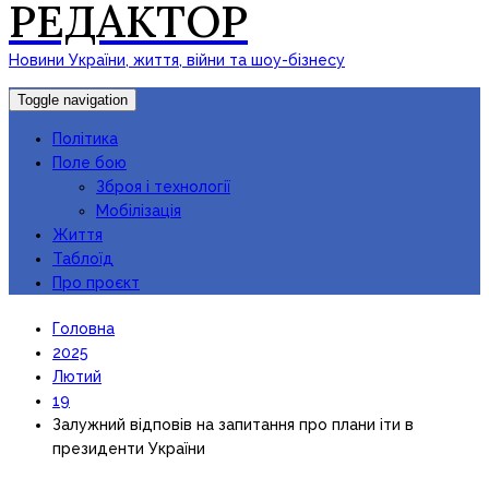
РЕДАКТОР
Новини України, життя, війни та шоу-бізнесу
Toggle navigation
Політика
Поле бою
Зброя і технології
Мобілізація
Життя
Таблоїд
Про проєкт
Головна
2025
Лютий
19
Залужний відповів на запитання про плани іти в
президенти України