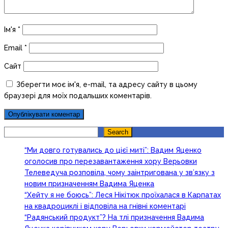
Ім'я
*
Email
*
Сайт
Зберегти моє ім'я, e-mail, та адресу сайту в цьому
браузері для моїх подальших коментарів.
Search
Search
“Ми довго готувались до цієї миті”: Вадим Яценко
оголосив про перезавантаження хору Верьовки
Телеведуча розповіла, чому заінтригована у зв’язку з
новим призначенням Вадима Яценка
“Хейту я не боюсь”: Леся Нікітюк проїхалася в Карпатах
на квадроциклі і відповіла на гнівні коментарі
“Радянський продукт”? На тлі призначення Вадима