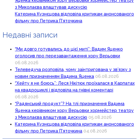
Яценка керівником хору Верьовки хормейстер театру
з Миколаєва влаштував дискусію
Катерина Кузнєцова відповіла критикам анонсованого
фільму про Петрика П’яточкина
Недавні записи
“Ми довго готувались до цієї миті”: Вадим Яценко
оголосив про перезавантаження хору Верьовки
06.08.2026
Телеведуча розповіла, чому заінтригована у зв’язку з
новим призначенням Вадима Яценка
06.08.2026
“Хейту я не боюсь”: Леся Нікітюк проїхалася в Карпатах
на квадроциклі і відповіла на гнівні коментарі
06.08.2026
“Радянський продукт”? На тлі призначення Вадима
Яценка керівником хору Верьовки хормейстер театру
з Миколаєва влаштував дискусію
05.08.2026
Катерина Кузнєцова відповіла критикам анонсованого
фільму про Петрика П’яточкина
04.08.2026