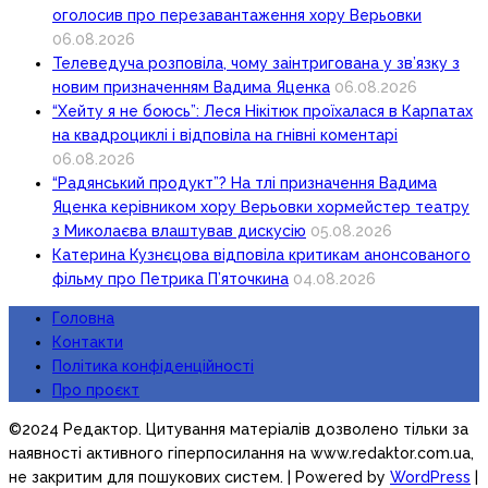
оголосив про перезавантаження хору Верьовки
06.08.2026
Телеведуча розповіла, чому заінтригована у зв’язку з
новим призначенням Вадима Яценка
06.08.2026
“Хейту я не боюсь”: Леся Нікітюк проїхалася в Карпатах
на квадроциклі і відповіла на гнівні коментарі
06.08.2026
“Радянський продукт”? На тлі призначення Вадима
Яценка керівником хору Верьовки хормейстер театру
з Миколаєва влаштував дискусію
05.08.2026
Катерина Кузнєцова відповіла критикам анонсованого
фільму про Петрика П’яточкина
04.08.2026
Головна
Контакти
Політика конфіденційності
Про проєкт
©2024 Редактор. Цитування матеріалів дозволено тільки за
наявності активного гіперпосилання на www.redaktor.com.ua,
не закритим для пошукових систем.
| Powered by
WordPress
|