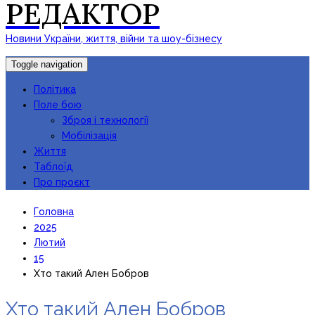
РЕДАКТОР
Новини України, життя, війни та шоу-бізнесу
Toggle navigation
Політика
Поле бою
Зброя і технології
Мобілізація
Життя
Таблоїд
Про проєкт
Головна
2025
Лютий
15
Хто такий Ален Бобров
Хто такий Ален Бобров