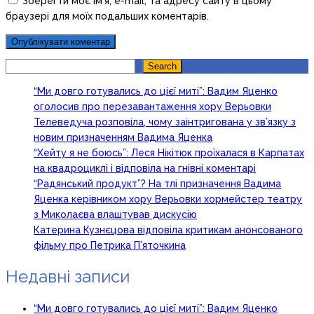
Зберегти моє ім'я, e-mail, та адресу сайту в цьому
браузері для моїх подальших коментарів.
Search
Search
“Ми довго готувались до цієї миті”: Вадим Яценко
оголосив про перезавантаження хору Верьовки
Телеведуча розповіла, чому заінтригована у зв’язку з
новим призначенням Вадима Яценка
“Хейту я не боюсь”: Леся Нікітюк проїхалася в Карпатах
на квадроциклі і відповіла на гнівні коментарі
“Радянський продукт”? На тлі призначення Вадима
Яценка керівником хору Верьовки хормейстер театру
з Миколаєва влаштував дискусію
Катерина Кузнєцова відповіла критикам анонсованого
фільму про Петрика П’яточкина
Недавні записи
“Ми довго готувались до цієї миті”: Вадим Яценко