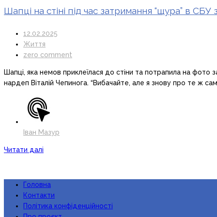
Шапці на стіні під час затримання “щура” в СБ
12.02.2025
Життя
zero comment
Шапці, яка немов приклеїлася до стіни та потрапила на фото 
нардеп Віталій Чепинога. “Вибачайте, але я знову про те ж сам
Іван Мазур
Читати далі
Головна
Контакти
Політика конфіденційності
Про проєкт