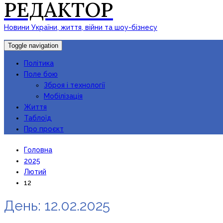
РЕДАКТОР
Новини України, життя, війни та шоу-бізнесу
Toggle navigation
Політика
Поле бою
Зброя і технології
Мобілізація
Життя
Таблоїд
Про проєкт
Головна
2025
Лютий
12
День:
12.02.2025