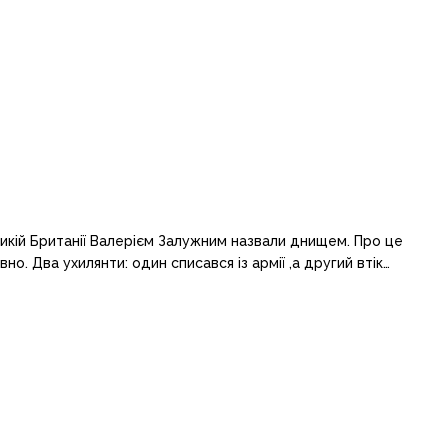
ликій Британії Валерієм Залужним назвали днищем. Про це
но. Два ухилянти: один списався із армії ,а другий втік…