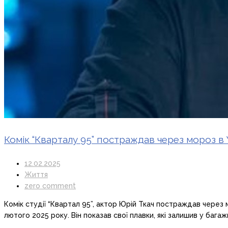
Комік “Кварталу 95” постраждав через мороз в 
12.02.2025
Життя
zero comment
Комік студії “Квартал 95”, актор Юрій Ткач постраждав через м
лютого 2025 року. Він показав свої плавки, які залишив у бага