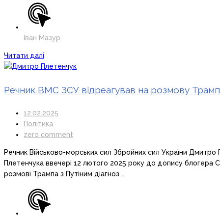
Іван Мазур
Читати далі
Речник ВМС ЗСУ відреагував на розмову Трамп
12.02.2025
Політика
zero comment
Речник Військово-морських сил Збройних сил України Дмитро
Плетенчука ввечері 12 лютого 2025 року до допису блогера С
розмові Трампа з Путіним діагноз….