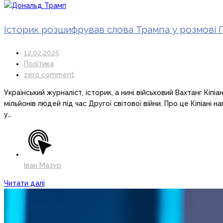
Історик розшифрував слова Трампа у розмові Пу
12.02.2025
Політика
zero comment
Український журналіст, історик, а нині військовий Вахтанг Кі
мільйонів людей під час Другої світової війни. Про це Кіпіані 
у…
Іван Мазур
Читати далі