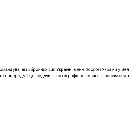
командувачем Збройних сил України, а нині послом України у Ве
попереду. І це, судячи із фотографії, не колись, а зовсім недав