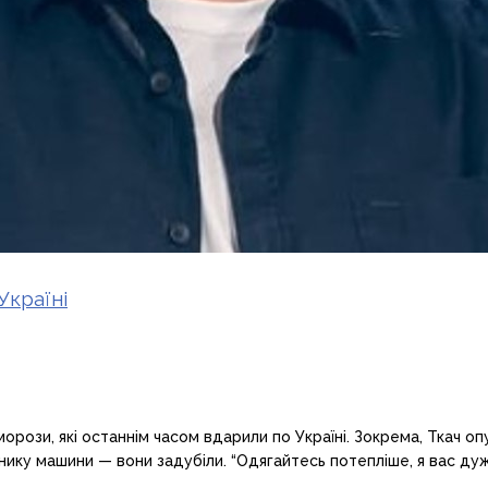
Україні
орози, які останнім часом вдарили по Україні. Зокрема, Ткач опуб
жнику машини — вони задубіли. “Одягайтесь потепліше, я вас дуж