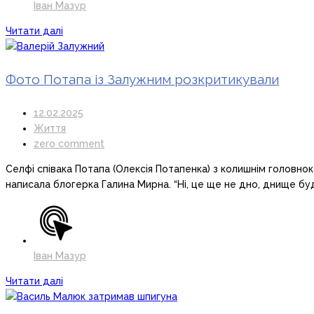
Іван Мазур
Читати далі
Фото Потапа із Залужним розкритикували
12.02.2025
Життя
zero comment
Селфі співака Потапа (Олексія Потапенка) з колишнім головно
написала блогерка Галина Мирна. “Ні, це ще не дно, днище буде 
Іван Мазур
Читати далі