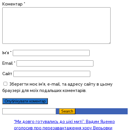
Коментар
*
Ім'я
*
Email
*
Сайт
Зберегти моє ім'я, e-mail, та адресу сайту в цьому
браузері для моїх подальших коментарів.
Search
Search
“Ми довго готувались до цієї миті”: Вадим Яценко
оголосив про перезавантаження хору Верьовки