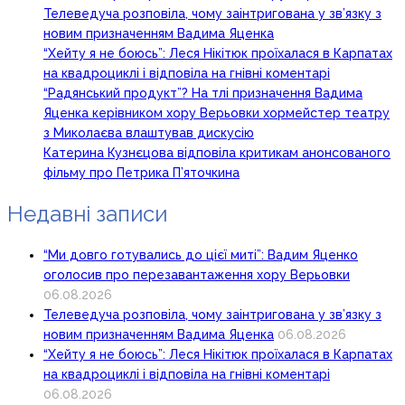
Телеведуча розповіла, чому заінтригована у зв’язку з
новим призначенням Вадима Яценка
“Хейту я не боюсь”: Леся Нікітюк проїхалася в Карпатах
на квадроциклі і відповіла на гнівні коментарі
“Радянський продукт”? На тлі призначення Вадима
Яценка керівником хору Верьовки хормейстер театру
з Миколаєва влаштував дискусію
Катерина Кузнєцова відповіла критикам анонсованого
фільму про Петрика П’яточкина
Недавні записи
“Ми довго готувались до цієї миті”: Вадим Яценко
оголосив про перезавантаження хору Верьовки
06.08.2026
Телеведуча розповіла, чому заінтригована у зв’язку з
новим призначенням Вадима Яценка
06.08.2026
“Хейту я не боюсь”: Леся Нікітюк проїхалася в Карпатах
на квадроциклі і відповіла на гнівні коментарі
06.08.2026