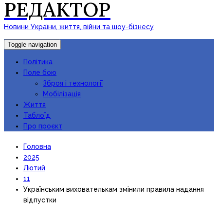
РЕДАКТОР
Новини України, життя, війни та шоу-бізнесу
Toggle navigation
Політика
Поле бою
Зброя і технології
Мобілізація
Життя
Таблоїд
Про проєкт
Головна
2025
Лютий
11
Українським вихователькам змінили правила надання
відпустки