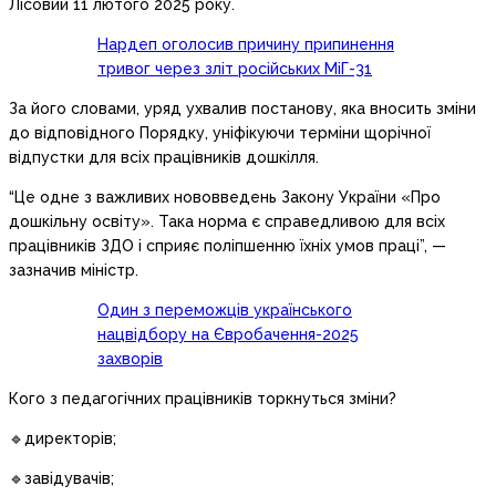
Лісовий 11 лютого 2025 року.
Нардеп оголосив причину припинення
тривог через зліт російських МіГ-31
За його словами, уряд ухвалив постанову, яка вносить зміни
до відповідного Порядку, уніфікуючи терміни щорічної
відпустки для всіх працівників дошкілля.
“Це одне з важливих нововведень Закону України «Про
дошкільну освіту». Така норма є справедливою для всіх
працівників ЗДО і сприяє поліпшенню їхніх умов праці”, —
зазначив міністр.
Один з переможців українського
нацвідбору на Євробачення-2025
захворів
Кого з педагогічних працівників торкнуться зміни?
🔹директорів;
🔹завідувачів;