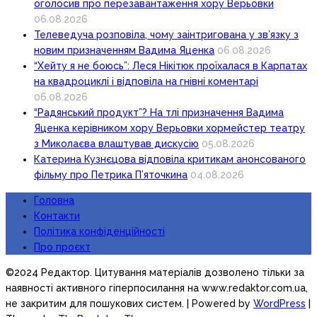
оголосив про перезавантаження хору Верьовки
06.08.2026
Телеведуча розповіла, чому заінтригована у зв’язку з
новим призначенням Вадима Яценка
06.08.2026
“Хейту я не боюсь”: Леся Нікітюк проїхалася в Карпатах
на квадроциклі і відповіла на гнівні коментарі
06.08.2026
“Радянський продукт”? На тлі призначення Вадима
Яценка керівником хору Верьовки хормейстер театру
з Миколаєва влаштував дискусію
05.08.2026
Катерина Кузнєцова відповіла критикам анонсованого
фільму про Петрика П’яточкина
04.08.2026
Головна
Контакти
Політика конфіденційності
Про проєкт
©2024 Редактор. Цитування матеріалів дозволено тільки за
наявності активного гіперпосилання на www.redaktor.com.ua,
не закритим для пошукових систем.
| Powered by
WordPress
|