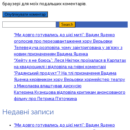
браузері для моїх подальших коментарів.
Search
Search
“Ми довго готувались до цієї миті”: Вадим Яценко
оголосив про перезавантаження хору Верьовки
Телеведуча розповіла, чому заінтригована у зв’язку з
новим призначенням Вадима Яценка
“Хейту я не боюсь”: Леся Нікітюк проїхалася в Карпатах
на квадроциклі і відповіла на гнівні коментарі
“Радянський продукт”? На тлі призначення Вадима
Яценка керівником хору Верьовки хормейстер театру
з Миколаєва влаштував дискусію
Катерина Кузнєцова відповіла критикам анонсованого
фільму про Петрика П’яточкина
Недавні записи
“Ми довго готувались до цієї миті”: Вадим Яценко