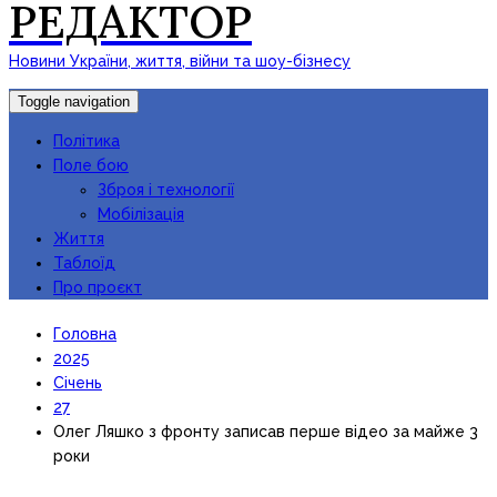
РЕДАКТОР
Новини України, життя, війни та шоу-бізнесу
Toggle navigation
Політика
Поле бою
Зброя і технології
Мобілізація
Життя
Таблоїд
Про проєкт
Головна
2025
Січень
27
Олег Ляшко з фронту записав перше відео за майже 3
роки