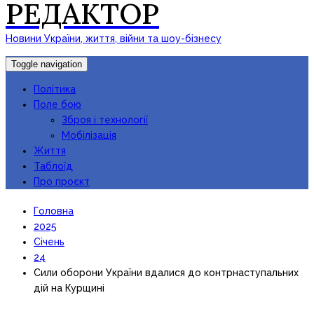
РЕДАКТОР
Новини України, життя, війни та шоу-бізнесу
Toggle navigation
Політика
Поле бою
Зброя і технології
Мобілізація
Життя
Таблоїд
Про проєкт
Головна
2025
Січень
24
Сили оборони України вдалися до контрнаступальних
дій на Курщині