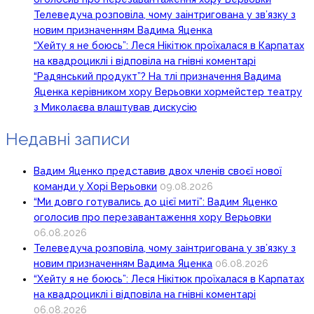
Телеведуча розповіла, чому заінтригована у зв’язку з
новим призначенням Вадима Яценка
“Хейту я не боюсь”: Леся Нікітюк проїхалася в Карпатах
на квадроциклі і відповіла на гнівні коментарі
“Радянський продукт”? На тлі призначення Вадима
Яценка керівником хору Верьовки хормейстер театру
з Миколаєва влаштував дискусію
Недавні записи
Вадим Яценко представив двох членів своєї нової
команди у Хорі Верьовки
09.08.2026
“Ми довго готувались до цієї миті”: Вадим Яценко
оголосив про перезавантаження хору Верьовки
06.08.2026
Телеведуча розповіла, чому заінтригована у зв’язку з
новим призначенням Вадима Яценка
06.08.2026
“Хейту я не боюсь”: Леся Нікітюк проїхалася в Карпатах
на квадроциклі і відповіла на гнівні коментарі
06.08.2026