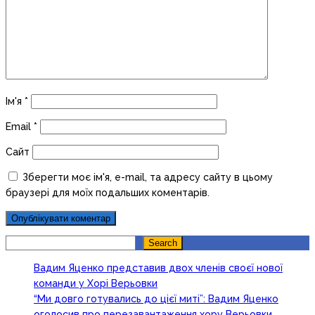
Ім'я
*
Email
*
Сайт
Зберегти моє ім'я, e-mail, та адресу сайту в цьому
браузері для моїх подальших коментарів.
Search
Search
Вадим Яценко представив двох членів своєї нової
команди у Хорі Верьовки
“Ми довго готувались до цієї миті”: Вадим Яценко
оголосив про перезавантаження хору Верьовки