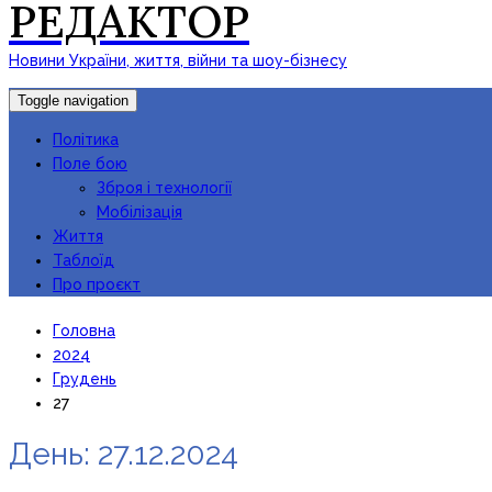
РЕДАКТОР
Новини України, життя, війни та шоу-бізнесу
Toggle navigation
Політика
Поле бою
Зброя і технології
Мобілізація
Життя
Таблоїд
Про проєкт
Головна
2024
Грудень
27
День:
27.12.2024