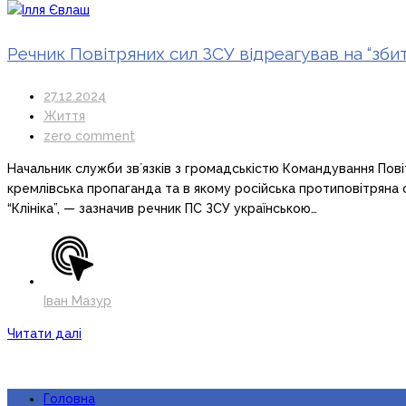
Речник Повітряних сил ЗСУ відреагував на “зб
27.12.2024
Життя
zero comment
Начальник служби звʼязків з громадськістю Командування Пові
кремлівська пропаганда та в якому російська протиповітряна о
“Клініка”, — зазначив речник ПС ЗСУ українською…
Іван Мазур
Читати далі
Головна