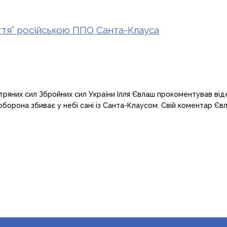
иття” російською ППО Санта-Клауса
тряних сил Збройних сил України Ілля Євлаш прокоментував віде
борона збиває у небі сані із Санта-Клаусом. Свій коментар Євла