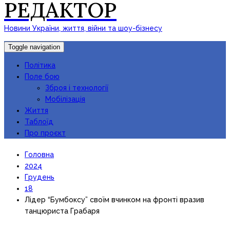
РЕДАКТОР
Новини України, життя, війни та шоу-бізнесу
Toggle navigation
Політика
Поле бою
Зброя і технології
Мобілізація
Життя
Таблоїд
Про проєкт
Головна
2024
Грудень
18
Лідер “Бумбоксу” своїм вчинком на фронті вразив
танцюриста Грабаря