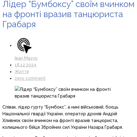
Лідер “Бумбоксу” своїм вчинком
на фронті вразив танцюриста
Грабаря
Іван Мазур
18.12.2024
Життя
zero comment
Співак, лідер гурту “Бумбокс”, а нині військовий, боєць
Національної гвардії України, оператор дронів Андрій
Хливнюк своїм вчинком на фронті вразив танцюриста,
колишнього бійця Збройних сил України Назара Грабаря.