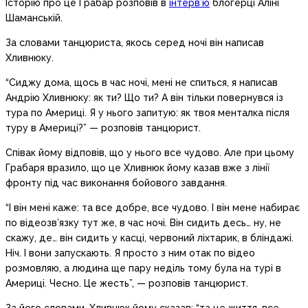
Історію про це Грабар розповів в
інтерв’ю
блогерці Аліні
Шаманській.
За словами танцюриста, якось серед ночі він написав
Хливнюку.
“Сиджу дома, щось в час ночі, мені не спиться, я написав
Андрію Хливнюку: як ти? Що ти? А він тільки повернувся із
тура по Америці. Я у нього запитую: як твоя менталка після
туру в Америці?” — розповів танцюрист.
Співак йому відповів, що у нього все чудово. Але при цьому
Грабаря вразило, що це Хливнюк йому казав вже з лінії
фронту під час виконання бойового завдання.
“І він мені каже: та все добре, все чудово. І він мене набирає
по відеозв’язку тут же, в час ночі. Він сидить десь… ну, не
скажу, де… він сидить у касці, червоний ліхтарик, в бліндажі.
Ніч. І вони запускають. Я просто з ним отак по відео
розмовляю, а людина ще пару неділь тому була на турі в
Америці. Чесно. Це жесть”, — розповів танцюрист.