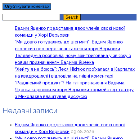
Search
Search
Вадим Яценко представив двох членів своєї нової
команди у Хорі Верьовки
“Ми довго готувались до цієї миті”: Вадим Яценко
оголосив про перезавантаження хору Верьовки
Телеведуча розповіла, чому заінтригована у зв’язку з
новим призначенням Вадима Яценка
“Хейту я не боюсь”: Леся Нікітюк проїхалася в Карпатах
на квадроциклі і відповіла на гнівні коментарі
“Радянський продукт”? На тлі призначення Вадима
Яценка керівником хору Верьовки хормейстер театру
з Миколаєва влаштував дискусію
Недавні записи
Вадим Яценко представив двох членів своєї нової
команди у Хорі Верьовки
09.08.2026
“Ми довго готувались до цієї миті”: Вадим Яценко