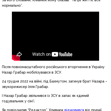
За його словами, Хливнюк йому сказав: “та це життя, все
нормально”.
Після повномасштабного російського вторгнення в Україну
Назар Грабар мобілізувався в ЗСУ.
24 грудня 2022 на війні, під Бахмутом, загинув брат Назара –
звукорежисер Ілля Грабар.
І Назар Грабар звільнився із ЗСУ в запас як єдиний
годувальник у сім’ї.
Як повідомляв “Редактор”, Хливнюк
відмовився
від премії