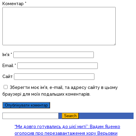
Коментар
*
Ім'я
*
Email
*
Сайт
Зберегти моє ім'я, e-mail, та адресу сайту в цьому
браузері для моїх подальших коментарів.
Search
Search
“Ми довго готувались до цієї миті”: Вадим Яценко
оголосив про перезавантаження хору Верьовки