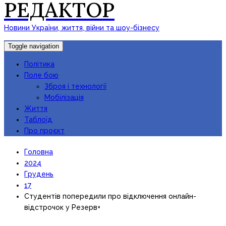
РЕДАКТОР
Новини України, життя, війни та шоу-бізнесу
Toggle navigation
Політика
Поле бою
Зброя і технології
Мобілізація
Життя
Таблоїд
Про проєкт
Головна
2024
Грудень
17
Студентів попередили про відключення онлайн-
відстрочок у Резерв+