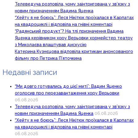
Телеведуча розповіла, чому заінтригована у зв’язку з
новим призначенням Вадима Яценка
“Хейту я не боюсь”: Леся Нікітюк проїхалася в Карпатах
на квадроциклі і відповіла на гнівні коментарі
“Радянський продукт”? На тлі призначення Вадима
Яценка керівником хору Верьовки хормейстер театру
з Миколаєва влаштував дискусію
Катерина Кузнєцова відповіла критикам анонсованого
фільму про Петрика П’яточкина
Недавні записи
“Ми довго готувались до цієї миті”: Вадим Яценко
оголосив про перезавантаження хору Верьовки
06.08.2026
Телеведуча розповіла, чому заінтригована у зв’язку з
новим призначенням Вадима Яценка
06.08.2026
“Хейту я не боюсь”: Леся Нікітюк проїхалася в Карпатах
на квадроциклі і відповіла на гнівні коментарі
06.08.2026