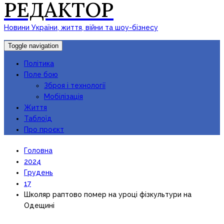
РЕДАКТОР
Новини України, життя, війни та шоу-бізнесу
Toggle navigation
Політика
Поле бою
Зброя і технології
Мобілізація
Життя
Таблоїд
Про проєкт
Головна
2024
Грудень
17
Школяр раптово помер на уроці фізкультури на
Одещині