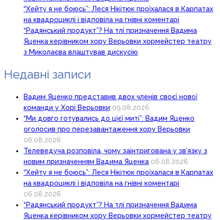
“Хейту я не боюсь”: Леся Нікітюк проїхалася в Карпатах
на квадроциклі і відповіла на гнівні коментарі
“Радянський продукт”? На тлі призначення Вадима
Яценка керівником хору Верьовки хормейстер театру
з Миколаєва влаштував дискусію
Недавні записи
Вадим Яценко представив двох членів своєї нової
команди у Хорі Верьовки
09.08.2026
“Ми довго готувались до цієї миті”: Вадим Яценко
оголосив про перезавантаження хору Верьовки
06.08.2026
Телеведуча розповіла, чому заінтригована у зв’язку з
новим призначенням Вадима Яценка
06.08.2026
“Хейту я не боюсь”: Леся Нікітюк проїхалася в Карпатах
на квадроциклі і відповіла на гнівні коментарі
06.08.2026
“Радянський продукт”? На тлі призначення Вадима
Яценка керівником хору Верьовки хормейстер театру