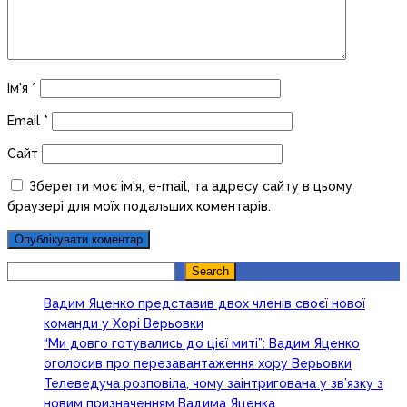
Ім'я
*
Email
*
Сайт
Зберегти моє ім'я, e-mail, та адресу сайту в цьому
браузері для моїх подальших коментарів.
Search
Search
Вадим Яценко представив двох членів своєї нової
команди у Хорі Верьовки
“Ми довго готувались до цієї миті”: Вадим Яценко
оголосив про перезавантаження хору Верьовки
Телеведуча розповіла, чому заінтригована у зв’язку з
новим призначенням Вадима Яценка