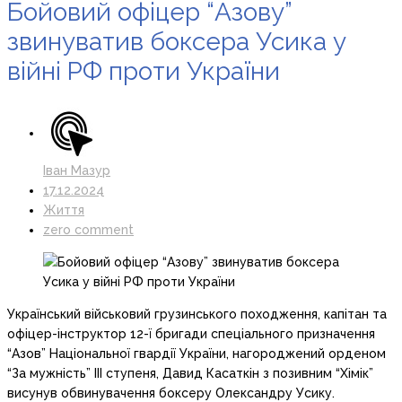
Бойовий офіцер “Азову”
звинуватив боксера Усика у
війні РФ проти України
Іван Мазур
17.12.2024
Життя
zero comment
Український військовий грузинського походження, капітан та
офіцер-інструктор 12-ї бригади спеціального призначення
“Азов” Національної гвардії України, нагороджений орденом
“За мужність” III ступеня, Давид Касаткін з позивним “Хімік”
висунув обвинувачення боксеру Олександру Усику.