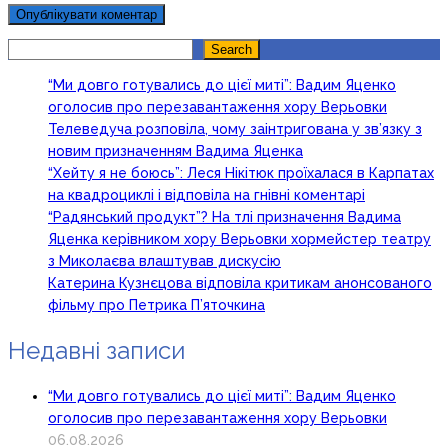
Search
Search
“Ми довго готувались до цієї миті”: Вадим Яценко
оголосив про перезавантаження хору Верьовки
Телеведуча розповіла, чому заінтригована у зв’язку з
новим призначенням Вадима Яценка
“Хейту я не боюсь”: Леся Нікітюк проїхалася в Карпатах
на квадроциклі і відповіла на гнівні коментарі
“Радянський продукт”? На тлі призначення Вадима
Яценка керівником хору Верьовки хормейстер театру
з Миколаєва влаштував дискусію
Катерина Кузнєцова відповіла критикам анонсованого
фільму про Петрика П’яточкина
Недавні записи
“Ми довго готувались до цієї миті”: Вадим Яценко
оголосив про перезавантаження хору Верьовки
06.08.2026