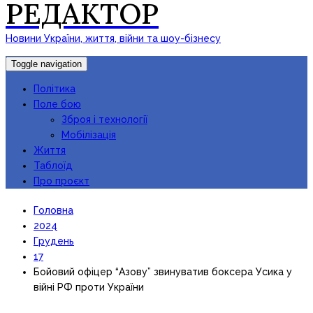
РЕДАКТОР
Новини України, життя, війни та шоу-бізнесу
Toggle navigation
Політика
Поле бою
Зброя і технології
Мобілізація
Життя
Таблоїд
Про проєкт
Головна
2024
Грудень
17
Бойовий офіцер “Азову” звинуватив боксера Усика у
війні РФ проти України