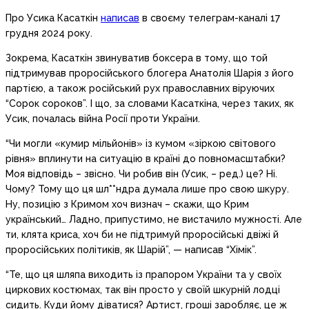
Про Усика Касаткін
написав
в своєму телеграм-каналі 17
грудня 2024 року.
Зокрема, Касаткін звинуватив боксера в тому, що той
підтримував проросійського блогера Анатолія Шарія з його
партією, а також російський рух православних віруючих
“Сорок сороков”. І що, за словами Касаткіна, через таких, як
Усик, почалась війна Росії проти України.
“Чи могли «кумир мільйонів» із кумом «зіркою світового
рівня» вплинути на ситуацію в країні до повномасштабки?
Моя відповідь – звісно. Чи робив він (Усик, – ред.) це? Ні.
Чому? Тому що ця шл**ндра думала лише про свою шкуру.
Ну, позицію з Кримом хоч визнач – скажи, що Крим
український… Ладно, припустимо, не вистачило мужності. Але
ти, клята криса, хоч би не підтримуй проросійські двіжі й
проросійських політиків, як Шарій”, — написав “Хімік”.
“Те, що ця шляпа виходить із прапором України та у своїх
циркових костюмах, так він просто у своїй шкурній лодці
сидить. Куди йому діватися? Артист, гроші заробляє, це ж