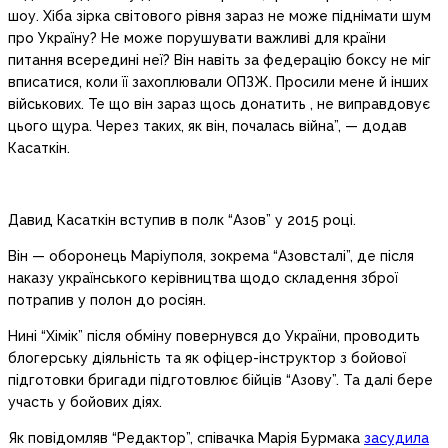
шоу. Хіба зірка світового рівня зараз не може піднімати шум
про Україну? Не може порушувати важливі для країни
питання всередині неї? Він навіть за федерацію боксу не міг
вписатися, коли її захоплювали ОПЗЖ. Просили мене й інших
військових. Те що він зараз щось донатить , не виправдовує
цього щура. Через таких, як він, почалась війна”, — додав
Касаткін.
Давид Касаткін вступив в полк “Азов” у 2015 році.
Він — оборонець Маріуполя, зокрема “Азовсталі”, де після
наказу українського керівництва щодо складення зброї
потрапив у полон до росіян.
Нині “Хімік” після обміну повернувся до України, проводить
блогерську діяльність та як офіцер-інструктор з бойової
підготовки бригади підготовлює бійців “Азову”. Та далі бере
участь у бойових діях.
Як повідомляв “Редактор”, співачка Марія Бурмака
засудила