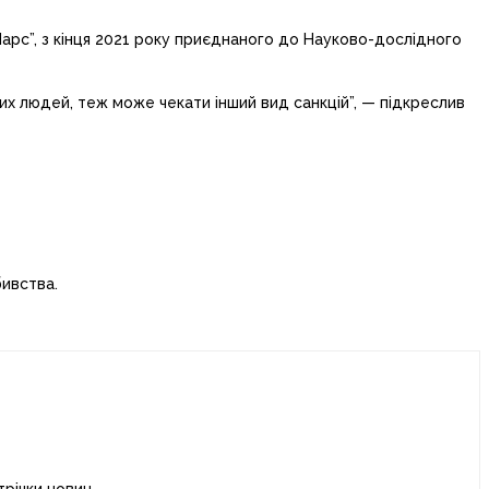
рс”, з кінця 2021 року приєднаного до Науково-дослідного
них людей, теж може чекати інший вид санкцій”, — підкреслив
бивства.