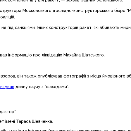
их компонентів у цій ракеті”, — заявив радник Зеленського.
нструктора Московського дослідно-конструкторського бюро “Ма
аліції).
не під санкціями. Інших конструкторів ракет, які вбивають мир
вав інформацію про ліквідацію Михайла Шатського.
зоров, він також опублікував фотографії з місця ймовірного в
нтував
дивну паузу з “шахедами”.
дактор”.
ет імені Тараса Шевченка.