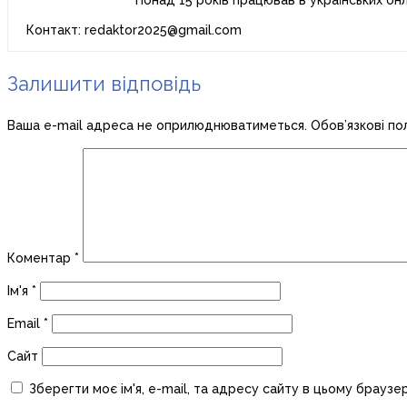
Понад 15 років працював в українських он
Контакт: redaktor2025@gmail.com
Залишити відповідь
Ваша e-mail адреса не оприлюднюватиметься.
Обов’язкові по
Коментар
*
Ім'я
*
Email
*
Сайт
Зберегти моє ім'я, e-mail, та адресу сайту в цьому браузе