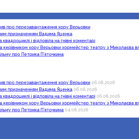
осив про перезавантаження хору Верьовки
новим призначенням Вадима Яценка
 квадроциклі і відповіла на гнівні коментарі
ка керівником хору Верьовки хормейстер театру з Миколаєва в
ільму про Петрика П’яточкина
осив про перезавантаження хору Верьовки
06.08.2026
новим призначенням Вадима Яценка
06.08.2026
 квадроциклі і відповіла на гнівні коментарі
06.08.2026
ка керівником хору Верьовки хормейстер театру з Миколаєва в
ільму про Петрика П’яточкина
04.08.2026