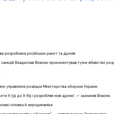
 санкцій Владислав Власюк прокоментував гучне вбивство розро
.
не управління розвідки Міністерства оборони України.
ети Х-59 до Х-69 і розробляв нові дрони”, — зазначив Власюк.
 нова головка й аеродинаміка.