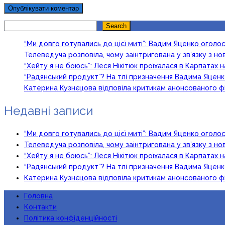
Search
Search
“Ми довго готувались до цієї миті”: Вадим Яценко огол
Телеведуча розповіла, чому заінтригована у зв’язку з 
“Хейту я не боюсь”: Леся Нікітюк проїхалася в Карпатах на
“Радянський продукт”? На тлі призначення Вадима Яцен
Катерина Кузнєцова відповіла критикам анонсованого ф
Недавні записи
“Ми довго готувались до цієї миті”: Вадим Яценко огол
Телеведуча розповіла, чому заінтригована у зв’язку з 
“Хейту я не боюсь”: Леся Нікітюк проїхалася в Карпатах на
“Радянський продукт”? На тлі призначення Вадима Яцен
Катерина Кузнєцова відповіла критикам анонсованого ф
Головна
Контакти
Політика конфіденційності