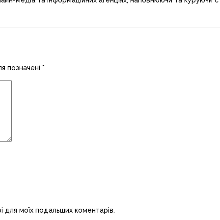
лайн-медіа та інформаційних агенціях, наповнюючи та куруючи ст
ля позначені
*
рі для моїх подальших коментарів.