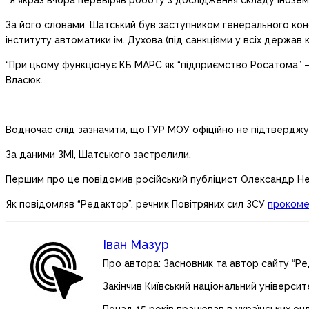
“Я якраз вчора перевіряв роботу з дослідження складу іноземн
За його словами, Шатський був заступником генерального ко
інституту автоматики ім. Духова (під санкціями у всіх держав ко
“При цьому функціонує КБ МАРС як “підприємство Росатома” – 
Власюк.
Водночас слід зазначити, що ГУР МОУ офіційно не підтверджу
За даними ЗМІ, Шатського застрелили.
Першим про це повідомив російський публіцист Олександр Нев
Як повідомляв “Редактор”, речник Повітряних сил ЗСУ
прокоме
Іван Мазур
Про автора: Засновник та автор сайту “Ре
Закінчив Київський національний університ