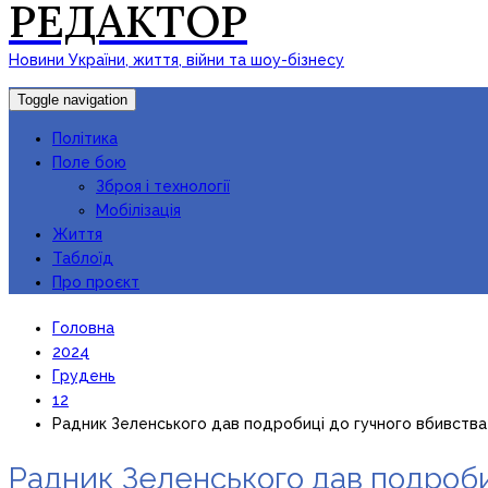
РЕДАКТОР
Новини України, життя, війни та шоу-бізнесу
Toggle navigation
Політика
Поле бою
Зброя і технології
Мобілізація
Життя
Таблоїд
Про проєкт
Головна
2024
Грудень
12
Радник Зеленського дав подробиці до гучного вбивства
Радник Зеленського дав подроби