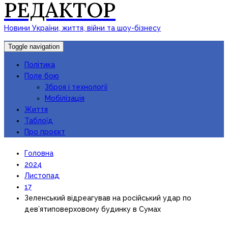
РЕДАКТОР
Новини України, життя, війни та шоу-бізнесу
Toggle navigation
Політика
Поле бою
Зброя і технології
Мобілізація
Життя
Таблоїд
Про проєкт
Головна
2024
Листопад
17
Зеленський відреагував на російський удар по
дев’ятиповерховому будинку в Сумах