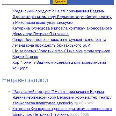
Search
Search
“Радянський продукт”? На тлі призначення Вадима
Яценка керівником хору Верьовки хормейстер театру
з Миколаєва влаштував дискусію
Катерина Кузнєцова відповіла критикам анонсованого
фільму про Петрика П’яточкина
Range Rover нового покоління: сучасні технології та
легендарна прохідність британського SUV
Що за премія “Золотий ліфон” і яке місце там отримав
Вадим Яценко
Хор “Гомін” з Вадимом Яценком дали позаплановий
концерт
Недавні записи
“Радянський продукт”? На тлі призначення Вадима
Яценка керівником хору Верьовки хормейстер театру
з Миколаєва влаштував дискусію
05.08.2026
Катерина Кузнєцова відповіла критикам анонсованого
фільму про Петрика П’яточкина
04.08.2026