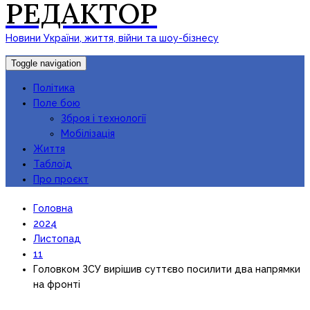
РЕДАКТОР
Новини України, життя, війни та шоу-бізнесу
Toggle navigation
Політика
Поле бою
Зброя і технології
Мобілізація
Життя
Таблоїд
Про проєкт
Головна
2024
Листопад
11
Головком ЗСУ вирішив суттєво посилити два напрямки
на фронті