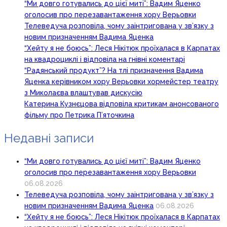
“Ми довго готувались до цієї миті”: Вадим Яценко
оголосив про перезавантаження хору Верьовки
Телеведуча розповіла, чому заінтригована у зв’язку з
новим призначенням Вадима Яценка
“Хейту я не боюсь”: Леся Нікітюк проїхалася в Карпатах
на квадроциклі і відповіла на гнівні коментарі
“Радянський продукт”? На тлі призначення Вадима
Яценка керівником хору Верьовки хормейстер театру
з Миколаєва влаштував дискусію
Катерина Кузнєцова відповіла критикам анонсованого
фільму про Петрика П’яточкина
Недавні записи
“Ми довго готувались до цієї миті”: Вадим Яценко
оголосив про перезавантаження хору Верьовки
06.08.2026
Телеведуча розповіла, чому заінтригована у зв’язку з
новим призначенням Вадима Яценка
06.08.2026
“Хейту я не боюсь”: Леся Нікітюк проїхалася в Карпатах