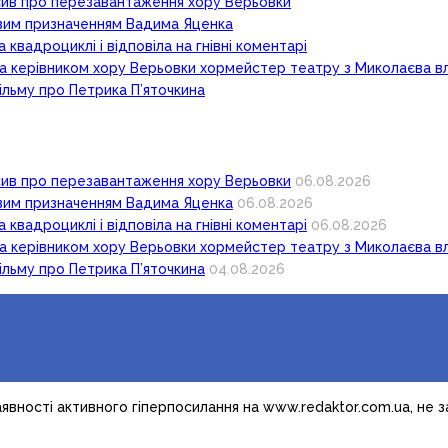
осив про перезавантаження хору Верьовки
новим призначенням Вадима Яценка
 квадроциклі і відповіла на гнівні коментарі
ка керівником хору Верьовки хормейстер театру з Миколаєва в
ільму про Петрика П’яточкина
осив про перезавантаження хору Верьовки
06.08.2026
новим призначенням Вадима Яценка
06.08.2026
 квадроциклі і відповіла на гнівні коментарі
06.08.2026
ка керівником хору Верьовки хормейстер театру з Миколаєва в
ільму про Петрика П’яточкина
04.08.2026
явності активного гіперпосилання на www.redaktor.com.ua, не 