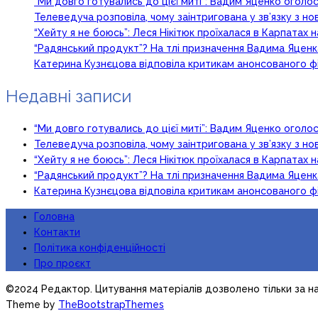
“Ми довго готувались до цієї миті”: Вадим Яценко огол
Телеведуча розповіла, чому заінтригована у зв’язку з 
“Хейту я не боюсь”: Леся Нікітюк проїхалася в Карпатах на
“Радянський продукт”? На тлі призначення Вадима Яцен
Катерина Кузнєцова відповіла критикам анонсованого ф
Недавні записи
“Ми довго готувались до цієї миті”: Вадим Яценко огол
Телеведуча розповіла, чому заінтригована у зв’язку з 
“Хейту я не боюсь”: Леся Нікітюк проїхалася в Карпатах на
“Радянський продукт”? На тлі призначення Вадима Яцен
Катерина Кузнєцова відповіла критикам анонсованого ф
Головна
Контакти
Політика конфіденційності
Про проєкт
©2024 Редактор. Цитування матеріалів дозволено тільки за на
Theme by
TheBootstrapThemes