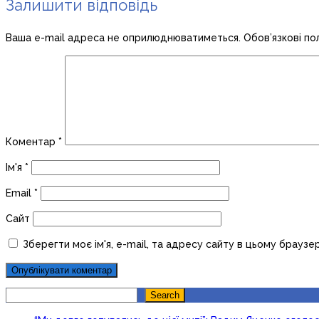
Залишити відповідь
Ваша e-mail адреса не оприлюднюватиметься.
Обов’язкові по
Коментар
*
Ім'я
*
Email
*
Сайт
Зберегти моє ім'я, e-mail, та адресу сайту в цьому браузе
Search
Search