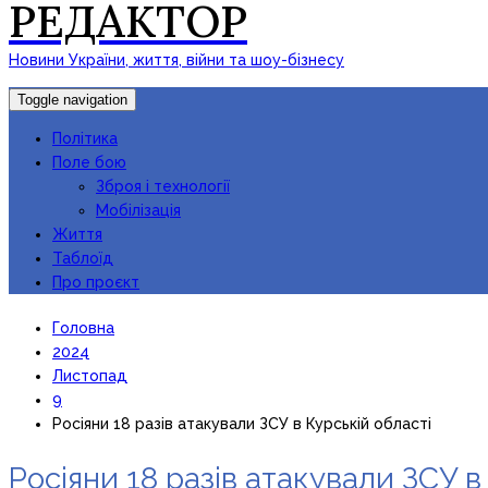
РЕДАКТОР
Новини України, життя, війни та шоу-бізнесу
Toggle navigation
Політика
Поле бою
Зброя і технології
Мобілізація
Життя
Таблоїд
Про проєкт
Головна
2024
Листопад
9
Росіяни 18 разів атакували ЗСУ в Курській області
Росіяни 18 разів атакували ЗСУ в