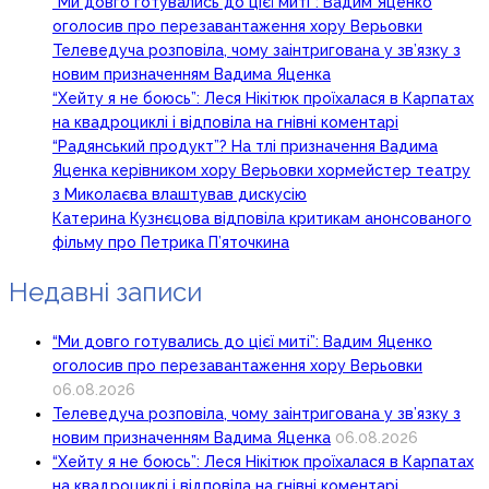
“Ми довго готувались до цієї миті”: Вадим Яценко
оголосив про перезавантаження хору Верьовки
Телеведуча розповіла, чому заінтригована у зв’язку з
новим призначенням Вадима Яценка
“Хейту я не боюсь”: Леся Нікітюк проїхалася в Карпатах
на квадроциклі і відповіла на гнівні коментарі
“Радянський продукт”? На тлі призначення Вадима
Яценка керівником хору Верьовки хормейстер театру
з Миколаєва влаштував дискусію
Катерина Кузнєцова відповіла критикам анонсованого
фільму про Петрика П’яточкина
Недавні записи
“Ми довго готувались до цієї миті”: Вадим Яценко
оголосив про перезавантаження хору Верьовки
06.08.2026
Телеведуча розповіла, чому заінтригована у зв’язку з
новим призначенням Вадима Яценка
06.08.2026
“Хейту я не боюсь”: Леся Нікітюк проїхалася в Карпатах
на квадроциклі і відповіла на гнівні коментарі