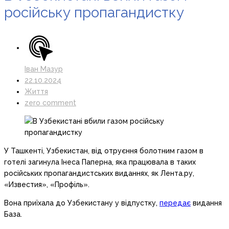
російську пропагандистку
Іван Мазур
22.10.2024
Життя
zero comment
У Ташкенті, Узбекистан, від отруєння болотним газом в
готелі загинула Інеса Паперна, яка працювала в таких
російських пропагандистських виданнях, як Лента.ру,
«Известия», «Профіль».
Вона приїхала до Узбекистану у відпустку,
передає
видання
База.