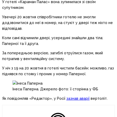
У готелі «Караман Палас» вона зупинилася зі своїм
супутником.
Увечері 20 жовтня співробітники готелю не змогли
додзвонитися до неї в номер, на стукіт у двері теж ніхто не
відповідав.
Коли самі відчинили двері, усередині знайшли два тіла:
Паперної та її друга.
За попередньою версією, загиблі отруїлися газом, який
потрапив у вентиляційну систему.
У ніч з 19 на 20 жовтня в готелі чистили басейн: можливо, газ
піднявся по стояку і проник у номер Паперної.
Інеса Паперна. Джерело фото: її сторінка у ФБ
Як повідомляв «Редактор», у Росії
зазнав аварії
вертоліт.