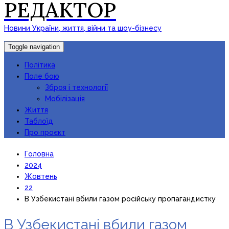
РЕДАКТОР
Новини України, життя, війни та шоу-бізнесу
Toggle navigation
Політика
Поле бою
Зброя і технології
Мобілізація
Життя
Таблоїд
Про проєкт
Головна
2024
Жовтень
22
В Узбекистані вбили газом російську пропагандистку
В Узбекистані вбили газом