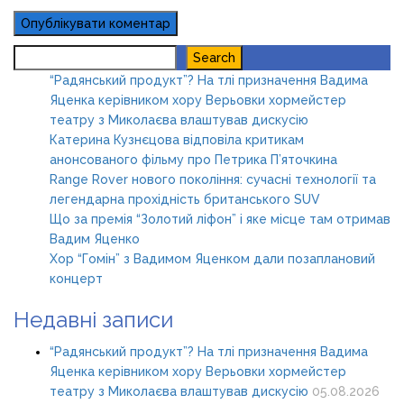
Search
Search
“Радянський продукт”? На тлі призначення Вадима
Яценка керівником хору Верьовки хормейстер
театру з Миколаєва влаштував дискусію
Катерина Кузнєцова відповіла критикам
анонсованого фільму про Петрика П’яточкина
Range Rover нового покоління: сучасні технології та
легендарна прохідність британського SUV
Що за премія “Золотий ліфон” і яке місце там отримав
Вадим Яценко
Хор “Гомін” з Вадимом Яценком дали позаплановий
концерт
Недавні записи
“Радянський продукт”? На тлі призначення Вадима
Яценка керівником хору Верьовки хормейстер
театру з Миколаєва влаштував дискусію
05.08.2026