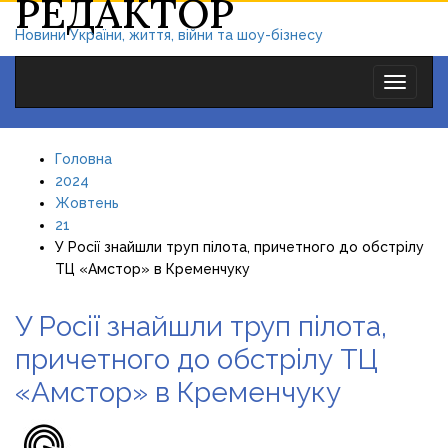
РЕДАКТОР
Новини України, життя, війни та шоу-бізнесу
Toggle
navigat
Головна
2024
Жовтень
21
У Росії знайшли труп пілота, причетного до обстрілу
ТЦ «Амстор» в Кременчуку
У Росії знайшли труп пілота,
причетного до обстрілу ТЦ
«Амстор» в Кременчуку