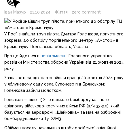
Іван Мазур
21.10.2024
Життя
zero comment
У Росії знайшли труп пілота Дмитра Голєнкова, причетного,
зокрема, до обстрілу торгівельного центру «Амстор» в
Кременчуку, Полтавська область, Україна.
Про це йдеться в
повідомленні
Головного управління
розвідки Міністерства оборони України від 21 жовтня 2024
року.
Зазначається, що тіло знайшли вранці 20 жовтня 2024 року
у яблуневому саду села Супонєво під Брянськом:
Голєнкова забили молотком.
Голєнков — пілот 52-го важкого бомбардувального
авіаполку військово-космічних військ РФ (в/ч 33310), який
базується на аеродромі «Шайковка» та має на озброєнні
бомбардувальники Ту-22М3.
Обіймав посаду начальника штабу російської авіаційної