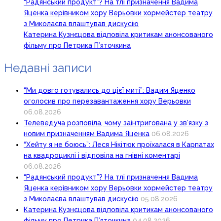
“Радянський продукт”? На тлі призначення Вадима
Яценка керівником хору Верьовки хормейстер театру
з Миколаєва влаштував дискусію
Катерина Кузнєцова відповіла критикам анонсованого
фільму про Петрика П’яточкина
Недавні записи
“Ми довго готувались до цієї миті”: Вадим Яценко
оголосив про перезавантаження хору Верьовки
06.08.2026
Телеведуча розповіла, чому заінтригована у зв’язку з
новим призначенням Вадима Яценка
06.08.2026
“Хейту я не боюсь”: Леся Нікітюк проїхалася в Карпатах
на квадроциклі і відповіла на гнівні коментарі
06.08.2026
“Радянський продукт”? На тлі призначення Вадима
Яценка керівником хору Верьовки хормейстер театру
з Миколаєва влаштував дискусію
05.08.2026
Катерина Кузнєцова відповіла критикам анонсованого
фільму про Петрика П’яточкина
04.08.2026