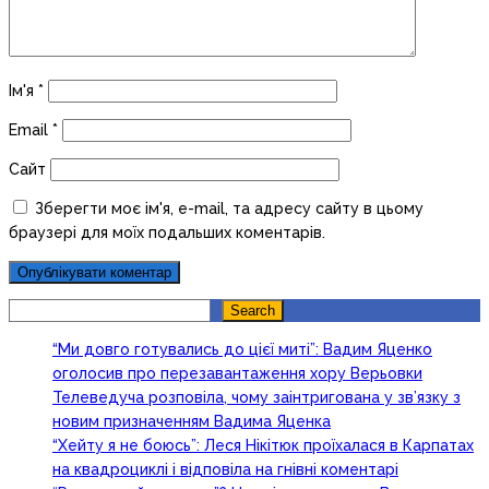
Ім'я
*
Email
*
Сайт
Зберегти моє ім'я, e-mail, та адресу сайту в цьому
браузері для моїх подальших коментарів.
Search
Search
“Ми довго готувались до цієї миті”: Вадим Яценко
оголосив про перезавантаження хору Верьовки
Телеведуча розповіла, чому заінтригована у зв’язку з
новим призначенням Вадима Яценка
“Хейту я не боюсь”: Леся Нікітюк проїхалася в Карпатах
на квадроциклі і відповіла на гнівні коментарі