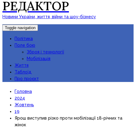
РЕДАКТОР
Новини України, життя, війни та шоу-бізнесу
Toggle navigation
Політика
Поле бою
Зброя і технології
Мобілізація
Життя
Таблоїд
Про проєкт
Головна
2024
Жовтень
19
Ярош виступив різко проти мобілізації 18-річних та
жінок