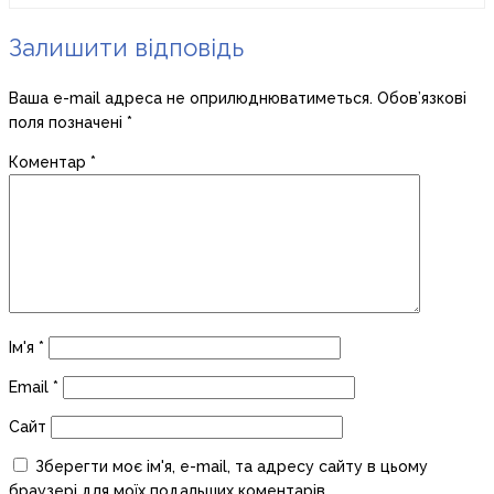
Залишити відповідь
Ваша e-mail адреса не оприлюднюватиметься.
Обов’язкові
поля позначені
*
Коментар
*
Ім'я
*
Email
*
Сайт
Зберегти моє ім'я, e-mail, та адресу сайту в цьому
браузері для моїх подальших коментарів.