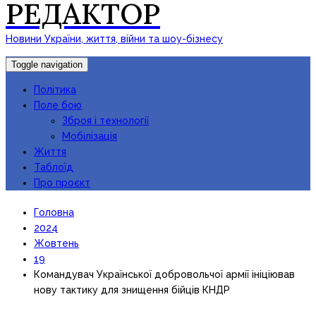
РЕДАКТОР
Новини України, життя, війни та шоу-бізнесу
Toggle navigation
Політика
Поле бою
Зброя і технології
Мобілізація
Життя
Таблоїд
Про проєкт
Головна
2024
Жовтень
19
Командувач Української добровольчої армії ініціював
нову тактику для знищення бійців КНДР