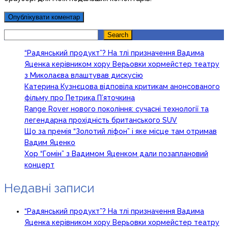
Search
Search
“Радянський продукт”? На тлі призначення Вадима
Яценка керівником хору Верьовки хормейстер театру
з Миколаєва влаштував дискусію
Катерина Кузнєцова відповіла критикам анонсованого
фільму про Петрика П’яточкина
Range Rover нового покоління: сучасні технології та
легендарна прохідність британського SUV
Що за премія “Золотий ліфон” і яке місце там отримав
Вадим Яценко
Хор “Гомін” з Вадимом Яценком дали позаплановий
концерт
Недавні записи
“Радянський продукт”? На тлі призначення Вадима
Яценка керівником хору Верьовки хормейстер театру