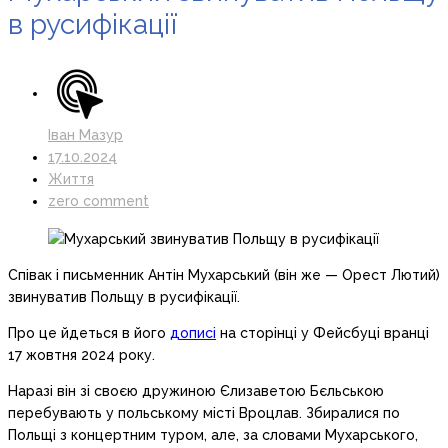
в русифікації
Іван Мазур
17.10.2024
Життя
zero comment
Співак і письменник Антін Мухарський (він же — Орест Лютий)
звинуватив Польщу в русифікації.
Про це йдеться в його
дописі
на сторінці у Фейсбуці вранці
17 жовтня 2024 року.
Наразі він зі своєю дружиною Єлизаветою Бєльською
перебувають у польському місті Вроцлав. Збиралися по
Польщі з концертним туром, але, за словами Мухарського,