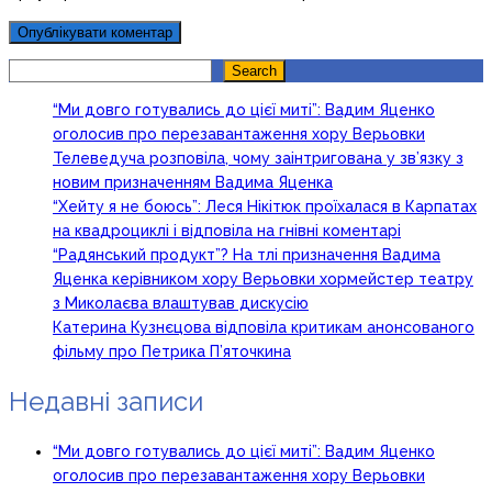
Search
Search
“Ми довго готувались до цієї миті”: Вадим Яценко
оголосив про перезавантаження хору Верьовки
Телеведуча розповіла, чому заінтригована у зв’язку з
новим призначенням Вадима Яценка
“Хейту я не боюсь”: Леся Нікітюк проїхалася в Карпатах
на квадроциклі і відповіла на гнівні коментарі
“Радянський продукт”? На тлі призначення Вадима
Яценка керівником хору Верьовки хормейстер театру
з Миколаєва влаштував дискусію
Катерина Кузнєцова відповіла критикам анонсованого
фільму про Петрика П’яточкина
Недавні записи
“Ми довго готувались до цієї миті”: Вадим Яценко
оголосив про перезавантаження хору Верьовки