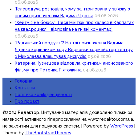
06.08.2026
Телеведуча розповіла, чому заінтригована у зв’язку з
новим призначенням Вадима Яценка
06.08.2026
“Хейту я не боюсь”: Леся Нікітюк проїхалася в Карпатах
на квадроциклі і відповіла на гнівні коментарі
06.08.2026
“Радянський продукт”? На тлі призначення Вадима
Яценка керівником хору Верьовки хормейстер театру
з Миколаєва влаштував дискусію
05.08.2026
Катерина Кузнєцова відповіла критикам анонсованого
фільму про Петрика П’яточкина
04.08.2026
Головна
Контакти
Політика конфіденційності
Про проєкт
©2024 Редактор. Цитування матеріалів дозволено тільки за
наявності активного гіперпосилання на www.redaktor.com.ua,
не закритим для пошукових систем.
| Powered by
WordPress
|
Theme by
TheBootstrapThemes