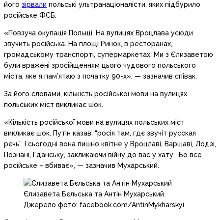
його
зірвали
польські ультранаціоналісти, яких підбурило
російське ФСБ.
«Повзуча окупація Польщі. На вулицях Вроцлава усюди
звучить російська. На площі Ринок, в ресторанах,
громадському транспорті, супермаркетах. Ми з Єлизаветою
були вражені зросійщенням цього чудового польського
міста, яке я пам’ятаю з початку 90-х», — зазначив співак.
За його словами, кількість російської мови на вулицях
польських міст викликає шок.
«Кількість російської мови на вулицях польських міст
викликає шок. Путін казав: “росія там, гдє звучіт русская
рєчь”. І сьогодні вона пишно квітне у Вроцлаві, Варшаві, Лодзі,
Познані, Гданську, закликаючи війну до вас у хату. Бо все
російське – вбиває», — зазначив Мухарський.
Єлизавета Бєльська та Антін Мухарський.
Джерело фото: facebook.com/AntinMykharskyi