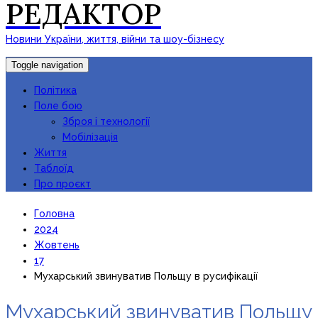
РЕДАКТОР
Новини України, життя, війни та шоу-бізнесу
Toggle navigation
Політика
Поле бою
Зброя і технології
Мобілізація
Життя
Таблоїд
Про проєкт
Головна
2024
Жовтень
17
Мухарський звинуватив Польщу в русифікації
Мухарський звинуватив Польщу