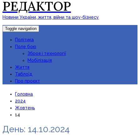
РЕДАКТОР
Новини України, життя, війни та шоу-бізнесу
Toggle navigation
Політика
Поле бою
Зброя і технології
Мобілізація
Життя
Таблоїд
Про проєкт
Головна
2024
Жовтень
14
День:
14.10.2024