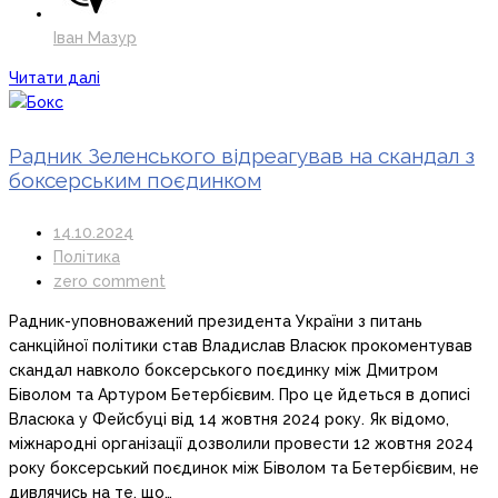
Іван Мазур
Читати далі
Радник Зеленського відреагував на скандал з
боксерським поєдинком
14.10.2024
Політика
zero comment
Радник-уповноважений президента України з питань
санкційної політики став Владислав Власюк прокоментував
скандал навколо боксерського поєдинку між Дмитром
Біволом та Артуром Бетербієвим. Про це йдеться в дописі
Власюка у Фейсбуці від 14 жовтня 2024 року. Як відомо,
міжнародні організації дозволили провести 12 жовтня 2024
року боксерський поєдинок між Біволом та Бетербієвим, не
дивлячись на те, що…