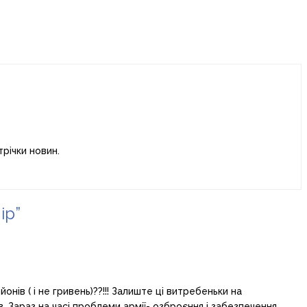
річки новин.
ір
”
нів ( і не гривень)??!!! Залиште ці витребеньки на
Зараз на часі проблеми армії- озброєння і забезпечення