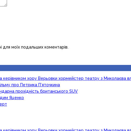
рі для моїх подальших коментарів.
ка керівником хору Верьовки хормейстер театру з Миколаєва в
ільму про Петрика П’яточкина
гендарна прохідність британського SUV
Вадим Яценко
церт
ка керівником хору Верьовки хормейстер театру з Миколаєва в