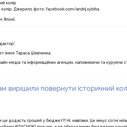
колір. Джерело фото: facebook.com/andrij.sybiha
 Японії.
дактор”.
ет імені Тараса Шевченка.
лайн-медіа та інформаційних агенціях, наповнюючи та куруючи ст
м вирішили повернути історичний кол
це додасть грошей у бюджет?! Ні, навпаки. Це мінус сотні мільйо
ароблені ВЛАСНОЮ працею, а не обкраданням бюджетних коштів. 