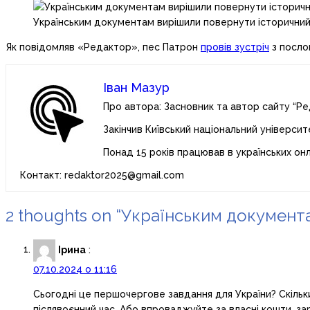
Українським документам вирішили повернути історичний 
Як повідомляв «Редактор», пес Патрон
провів зустріч
з послом
Іван Мазур
Про автора: Засновник та автор сайту “Ре
Закінчив Київський національний університ
Понад 15 років працював в українських он
Контакт: redaktor2025@gmail.com
2 thoughts on “
Українським документа
Ірина
:
07.10.2024 о 11:16
Сьогодні це першочергове завдання для України? Скільки 
післявоєнний час. Або впроваджуйте за власні кошти, з