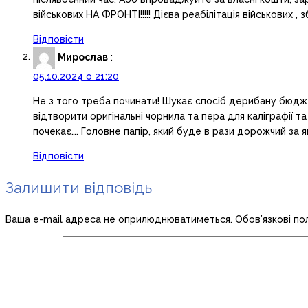
військових НА ФРОНТІ!!!!! Дієва реабілітація військових 
Відповісти
Мирослав
:
05.10.2024 о 21:20
Не з того треба починати! Шукає спосіб дерибану бюдже
відтворити оригінальні чорнила та пера для каліграфії 
почекає…. Головне папір, який буде в рази дорожчий за яй
Відповісти
Залишити відповідь
Ваша e-mail адреса не оприлюднюватиметься.
Обов’язкові по