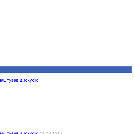
лаштував дискусію
лаштував дискусію
05.08.2026