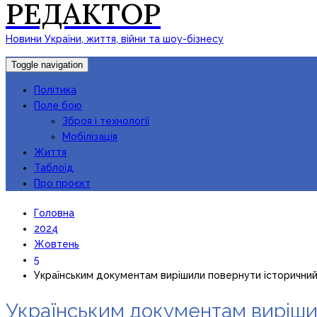
РЕДАКТОР
Новини України, життя, війни та шоу-бізнесу
Toggle navigation
Політика
Поле бою
Зброя і технології
Мобілізація
Життя
Таблоїд
Про проєкт
Головна
2024
Жовтень
5
Українським документам вирішили повернути історичний
Українським документам виріши