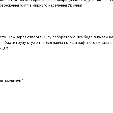
, збереження життів мирного населення України!
ту. Цеж зараз створять цілу лабораторію, яка буде вивчати дав
та набрати групу студентів для навчання каліграфічного письма
ця!!!
ля позначені
*