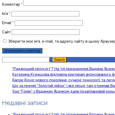
Коментар
*
Ім'я
*
Email
*
Сайт
Зберегти моє ім'я, e-mail, та адресу сайту в цьому браузе
Search
Search
“Радянський продукт”? На тлі призначення Вадима Яцен
Катерина Кузнєцова відповіла критикам анонсованого ф
Range Rover нового покоління: сучасні технології та ле
Що за премія “Золотий ліфон” і яке місце там отримав 
Хор “Гомін” з Вадимом Яценком дали позаплановий кон
Недавні записи
“Радянський продукт”? На тлі призначення Вадима Яцен