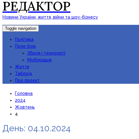
РЕДАКТОР
Новини України, життя, війни та шоу-бізнесу
Toggle navigation
Політика
Поле бою
Зброя і технології
Мобілізація
Життя
Таблоїд
Про проєкт
Головна
2024
Жовтень
4
День:
04.10.2024