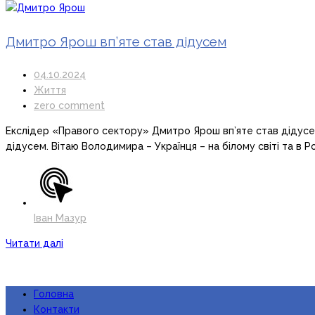
Дмитро Ярош вп’яте став дідусем
04.10.2024
Життя
zero comment
Екслідер «Правого сектору» Дмитро Ярош вп’яте став дідусем.
дідусем. Вітаю Володимира – Українця – на білому світі та в Р
Іван Мазур
Читати далі
Головна
Контакти