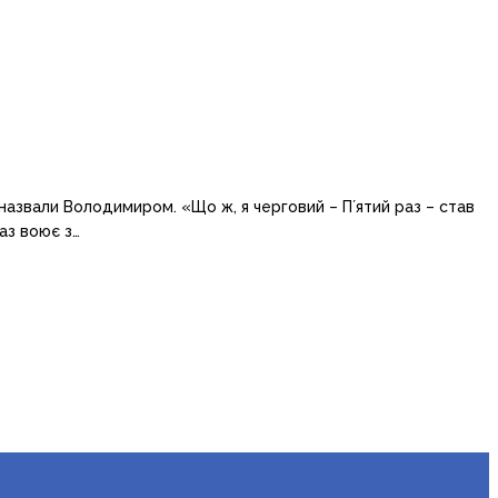
назвали Володимиром. «Що ж, я черговий – Пʼятий раз – став
раз воює з…