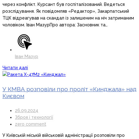
через конфлікт. Курсант був госпіталізований. Ведеться
розслідування. Як повідомляв «Редактор», Закарпатський
ТЦК відреагував на скандал із залишеним на ніч затриманим
чоловіком. Іван МазурПро автора: Засновник та…
Іван Мазур
Читати далі
У КМВА розповіли про проліт «Кинджала» над
Києвом
26.09.2024
Зброя і технології
zero comment
У Київській міській військовій адміністрації розповіли про