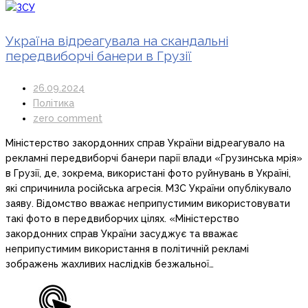
Україна відреагувала на скандальні
передвиборчі банери в Грузії
26.09.2024
Політика
zero comment
Міністерство закордонних справ України відреагувало на
рекламні передвиборчі банери парії влади «Грузинська мрія»
в Грузії, де, зокрема, використані фото руйнувань в Україні,
які спричинила російська агресія. МЗС України опублікувало
заяву. Відомство вважає неприпустимим використовувати
такі фото в передвиборчих цілях. «Міністерство
закордонних справ України засуджує та вважає
неприпустимим використання в політичній рекламі
зображень жахливих наслідків безжальної…