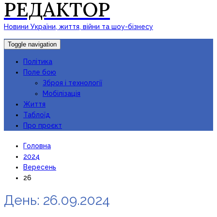
РЕДАКТОР
Новини України, життя, війни та шоу-бізнесу
Toggle navigation
Політика
Поле бою
Зброя і технології
Мобілізація
Життя
Таблоїд
Про проєкт
Головна
2024
Вересень
26
День:
26.09.2024