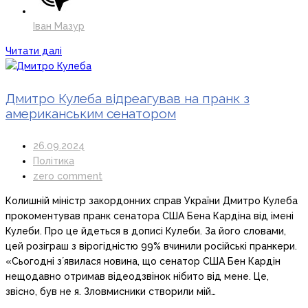
Іван Мазур
Читати далі
Дмитро Кулеба відреагував на пранк з
американським сенатором
26.09.2024
Політика
zero comment
Колишній міністр закордонних справ України Дмитро Кулеба
прокоментував пранк сенатора США Бена Кардіна від імені
Кулеби. Про це йдеться в дописі Кулеби. За його словами,
цей розіграш з вірогідністю 99% вчинили російські пранкери.
«Сьогодні зʼявилася новина, що сенатор США Бен Кардін
нещодавно отримав відеодзвінок нібито від мене. Це,
звісно, був не я. Зловмисники створили мій…