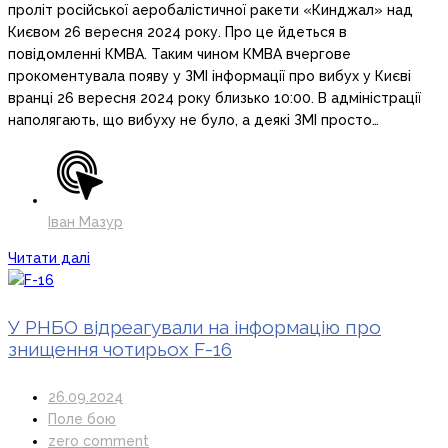
проліт російської аеробалістичної ракети «Кинджал» над
Києвом 26 вересня 2024 року. Про це йдеться в
повідомленні КМВА. Таким чином КМВА вчергове
прокоментувала появу у ЗМІ інформації про вибух у Києві
вранці 26 вересня 2024 року близько 10:00. В адміністрації
наполягають, що вибуху не було, а деякі ЗМІ просто…
Іван Мазур
Читати далі
У РНБО відреагували на інформацію про
знищення чотирьох F-16
26.09.2024
Поле бою
zero comment