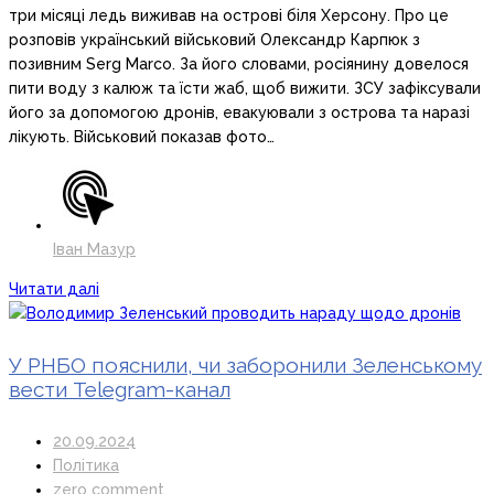
три місяці ледь виживав на острові біля Херсону. Про це
розповів український військовий Олександр Карпюк з
позивним Serg Marco. За його словами, росіянину довелося
пити воду з калюж та їсти жаб, щоб вижити. ЗСУ зафіксували
його за допомогою дронів, евакуювали з острова та наразі
лікують. Військовий показав фото…
Іван Мазур
Читати далі
У РНБО пояснили, чи заборонили Зеленському
вести Telegram-канал
20.09.2024
Політика
zero comment