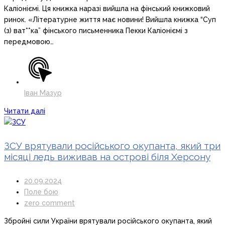
Калiоніємі. Ця книжка наразі вийшла на фінський книжковий
ринок. «Літературне життя має новини! Вийшла книжка “Суп
(з) ват**ка” фінського письменника Пекки Калiоніємі з
передмовою…
Іван Мазур
Читати далі
ЗСУ врятували російського окупанта, який три
місяці ледь виживав на острові біля Херсону
20.09.2024
Поле бою
zero comment
Збройні сили України врятували російського окупанта, який