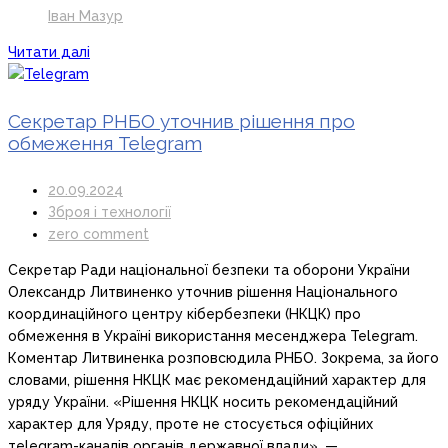
Іван Мазур
Читати далі
Секретар РНБО уточнив рішення про
обмеження Telegram
20.09.2024
Зброя і технології
zero comment
Секретар Ради національної безпеки та оборони України
Олександр Литвиненко уточнив рішення Національного
координаційного центру кібербезпеки (НКЦК) про
обмеження в Україні використання месенджера Telegram.
Коментар Литвиненка розповсюдила РНБО. Зокрема, за його
словами, рішення НКЦК має рекомендаційний характер для
уряду України. «Рішення НКЦК носить рекомендаційний
характер для Уряду, проте не стосується офіційних
тelegram-каналів органів державної влади», —…