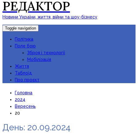
РЕДАКТОР
Новини України, життя, війни та шоу-бізнесу
Toggle navigation
Політика
Поле бою
Зброя і технології
Мобілізація
Життя
Таблоїд
Про проєкт
Головна
2024
Вересень
20
День:
20.09.2024