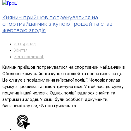
Киянин прийшов потренуватися на
спортмайданчик з купою грошей та став
жертвою злодія
20.09.2024
Життя
zero comment
Киянин прийшов потренуватися на спортивний майданчик в
Оболонському районі з купою грошей та поплатився за це.
Це слідує з повідомлення київської поліції. Чоловік поклав
сумку з грошима та пішов тренуватися. У цей час цю сумку
поцупив інший чоловік. Однак поліції вдалося знайти та
затримати злодія. У сімці були особисті документи,
банківські картки, 18 000 гривень та…